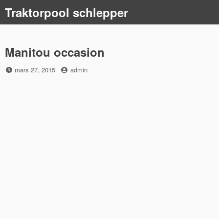
Skip
Traktorpool schlepper
to
content
Manitou occasion
Posted
by
mars 27, 2015
admin
on