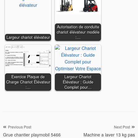
Autorisation de conduite
chariot élévateur modèle
Largeur chariot élévateur
:…
Exercice Plaque de
Largeur Chariot
Charge Chariot Élévateur
Élévateur : Guide
:…
Complet pour…
Navigation
Previous Post
Next Post
Grue chantier playmobil 5466
Machine a laver 13 kg pas
de