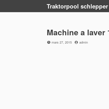
Skip
Traktorpool schlepper
to
content
Machine a laver 
Posted
by
mars 27, 2015
admin
on