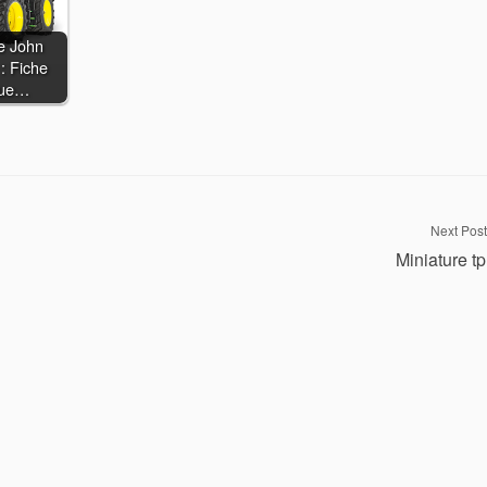
le John
: Fiche
que…
Next Post
Miniature tp