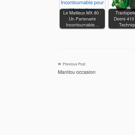
Le Mailleux MX 80 :
Tractopel
Un Partenaire
Deere 410 
Incontournable…
Techni
Navigation
Previous Post
Manitou occasion
de
l’article