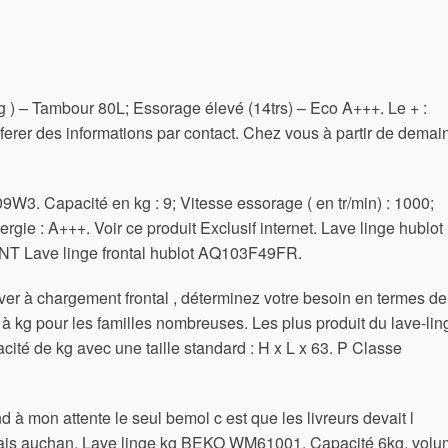
kg ) – Tambour 80L; Essorage élevé (14trs) – Eco A+++. Le + :
erer des informations par contact. Chez vous à partir de demain
9W3. Capacité en kg : 9; Vitesse essorage ( en tr/min) : 1000;
nergie : A+++. Voir ce produit Exclusif internet. Lave linge hublot
Lave linge frontal hublot AQ103F49FR.
ver à chargement frontal , déterminez votre besoin en termes de
s à kg pour les familles nombreuses. Les plus produit du lave-lin
 de kg avec une taille standard : H x L x 63.
P Classe
 à mon attente le seul bemol c est que les livreurs devait l
it mais auchan. Lave linge kg BEKO WM61001. Capacité 6kg, vol