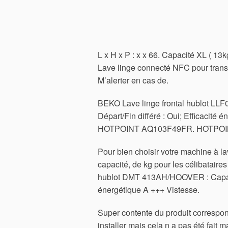
L x H x P : x x 66. Capacité XL ( 13
Lave linge connecté NFC pour transf
M’alerter en cas de.
BEKO Lave linge frontal hublot LLF0
Départ/Fin différé : Oui; Efficacité é
HOTPOINT AQ103F49FR. HOTPOINT 
Pour bien choisir votre machine à la
capacité, de kg pour les célibataire
hublot DMT 413AH/HOOVER : Capacité
énergétique A +++ Vistesse.
Super contente du produit correspond
installer mais cela n a pas été fa