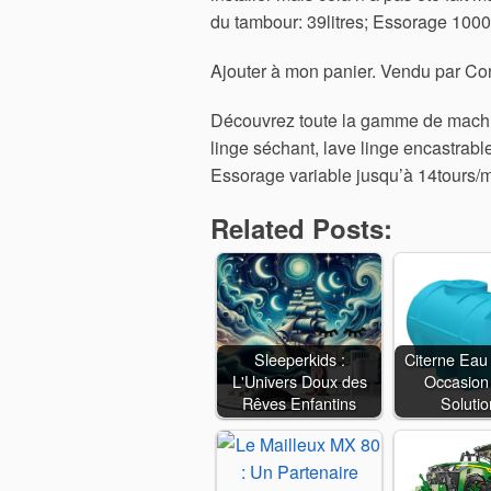
du tambour: 39litres; Essorage 1000t
Ajouter à mon panier. Vendu par Con
Découvrez toute la gamme de machines
linge séchant, lave linge encastrabl
Essorage variable jusqu’à 14tours/m
Related Posts:
Sleeperkids :
Citerne Eau
L'Univers Doux des
Occasion
Rêves Enfantins
Soluti