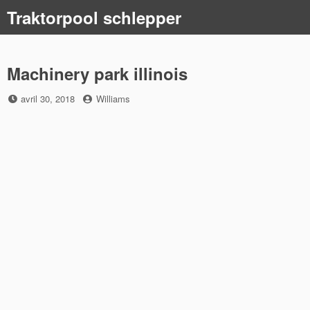
Skip
Traktorpool schlepper
to
content
Machinery park illinois
Posted
by
avril 30, 2018
Williams
on