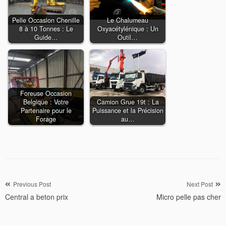
Pelle Occasion Chenille
Le Chalumeau
8 à 10 Tonnes : Le
Oxyacétylénique : Un
Guide…
Outil…
Foreuse Occasion
Belgique : Votre
Camion Grue 19t : La
Partenaire pour le
Puissance et la Précision
Forage
au…
Navigation
Previous Post
Next Post
Central a beton prix
Micro pelle pas cher
de
l’article