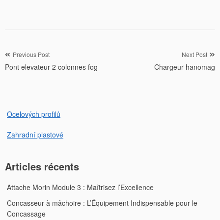
Navigation
Previous Post
Next Post
Pont elevateur 2 colonnes fog
Chargeur hanomag
de
l’article
Ocelových profilů
Zahradní plastové
Articles récents
Attache Morin Module 3 : Maîtrisez l’Excellence
Concasseur à mâchoire : L’Équipement Indispensable pour le
Concassage