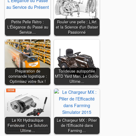
Petite Pelle Rétro :
Rouler une pelle : L'Art
L'Élégance du Passé au
et la Science d'un Baiser
Service…
Passionné
Préparation de
Tondeuse autoportée
commande logistique :
MTD Yard Man: Le Guide
Optimisez votre flux !
Ultime…
Le Kit Hydraulique
Le Chargeur MX : Pilier
Fendeuse : La Solution
de l'Efficacité dans
Ultime…
Farming…