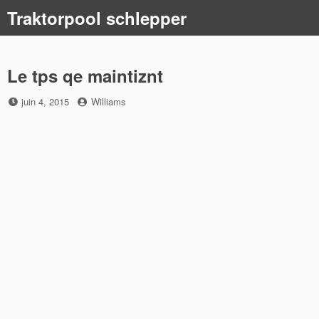
Skip
Traktorpool schlepper
to
content
Le tps qe maintiznt
Posted
by
juin 4, 2015
Williams
on