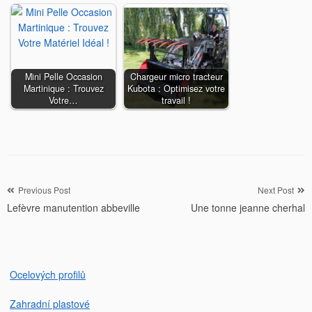
Mini Pelle Occasion
Chargeur micro tracteur
Martinique : Trouvez
Kubota : Optimisez votre
Votre…
travail !
Navigation
Previous Post
Next Post
Lefèvre manutention abbeville
Une tonne jeanne cherhal
de
l’article
Ocelových profilů
Zahradní plastové