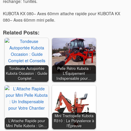
rechange: 1unités.
KUBOTA KX 080– Axes 60mm attache rapide pour KUBOTA KX
080– Axes 60mm mini pelle.
Related Posts:
Tondeuse Autoportée
Pelle Rétro Kubota :
Kubota Occasion : Guide
L'Équipement
Complet…
Indispensable pour…
Mini Tractopelle Kubota
L'Attache Rapide pour
R310 : La Polyvalence à
Mini Pelle Kubota : Un…
l'Épreuve