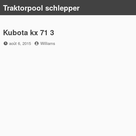
Skip
Traktorpool schlepper
to
content
Kubota kx 71 3
Posted
by
août 6, 2015
Williams
on