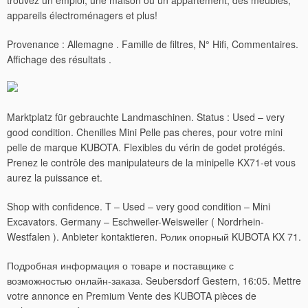
trouvez un emploi, une maison ou un appartement, des meubles,
appareils électroménagers et plus!
Provenance : Allemagne . Famille de filtres, N° Hifi, Commentaires.
Affichage des résultats .
Marktplatz für gebrauchte Landmaschinen. Status : Used – very
good condition. Chenilles Mini Pelle pas cheres, pour votre mini
pelle de marque KUBOTA. Flexibles du vérin de godet protégés.
Prenez le contrôle des manipulateurs de la minipelle KX71-et vous
aurez la puissance et.
Shop with confidence. T – Used – very good condition – Mini
Excavators. Germany – Eschweiler-Weisweiler ( Nordrhein-
Westfalen ). Anbieter kontaktieren. Ролик опорный KUBOTA KX 71.
Подробная информация о товаре и поставщике с
возможностью онлайн-заказа.
Seubersdorf Gestern, 16:05. Mettre
votre annonce en Premium Vente des KUBOTA pièces de