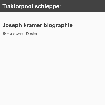
Skip
Traktorpool schlepper
to
content
Joseph kramer biographie
Posted
by
mai 8, 2015
admin
on