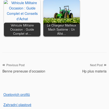
Véhicule Militaire
Le Chargeur Mailleux
Occasion : Guide
Mach Système : Un
Complet et…
Allié…
Navigation
Previous Post
Next Post
Benne preneuse d’occasion
Hp plus materia
de
l’article
Ocelových profilů
Zahradní plastové