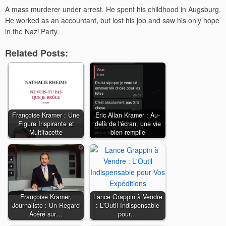
A mass murderer under arrest. He spent his childhood in Augsburg.
He worked as an accountant, but lost his job and saw his only hope
in the Nazi Party.
Related Posts:
Françoise Kramer : Une
Eric Allan Kramer : Au-
Figure Inspirante et
delà de l'écran, une vie
Multifacette
bien remplie
Françoise Kramer,
Lance Grappin à Vendre
Journaliste : Un Regard
: L'Outil Indispensable
Acéré sur…
pour…