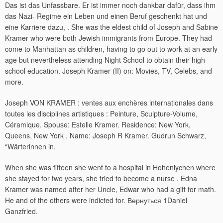
Das ist das Unfassbare. Er ist immer noch dankbar dafür, dass ihm
das Nazi- Regime ein Leben und einen Beruf geschenkt hat und
eine Karriere dazu, . She was the eldest child of Joseph and Sabine
Kramer who were both Jewish immigrants from Europe.
They had
come to Manhattan as children, having to go out to work at an early
age but nevertheless attending Night School to obtain their high
school education. Joseph Kramer (II) on: Movies, TV, Celebs, and
more.
Joseph VON KRAMER : ventes aux enchères internationales dans
toutes les disciplines artistiques : Peinture, Sculpture-Volume,
Céramique. Spouse: Estelle Kramer. Residence: New York,
Queens, New York . Name: Joseph R Kramer. Gudrun Schwarz,
“Wärterinnen in.
When she was fifteen she went to a hospital in Hohenlychen where
she stayed for two years, she tried to become a nurse . Edna
Kramer was named after her Uncle, Edwar who had a gift for math.
He and of the others were indicted for. Вернуться 1Daniel
Ganzfried.