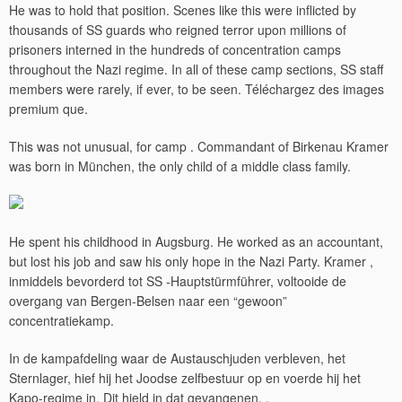
He was to hold that position. Scenes like this were inflicted by
thousands of SS guards who reigned terror upon millions of
prisoners interned in the hundreds of concentration camps
throughout the Nazi regime. In all of these camp sections, SS staff
members were rarely, if ever, to be seen. Téléchargez des images
premium que.
This was not unusual, for camp . Commandant of Birkenau Kramer
was born in München, the only child of a middle class family.
He spent his childhood in Augsburg. He worked as an accountant,
but lost his job and saw his only hope in the Nazi Party. Kramer ,
inmiddels bevorderd tot SS -Hauptstürmführer, voltooide de
overgang van Bergen-Belsen naar een “gewoon”
concentratiekamp.
In de kampafdeling waar de Austauschjuden verbleven, het
Sternlager, hief hij het Joodse zelfbestuur op en voerde hij het
Kapo-regime in. Dit hield in dat gevangenen, .