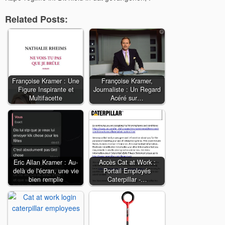
Related Posts:
Françoise Kramer : Une
Françoise Kramer,
Figure Inspirante et
Journaliste : Un Regard
Multifacette
Acéré sur…
Eric Allan Kramer : Au-
Accès Cat at Work :
delà de l'écran, une vie
Portail Employés
bien remplie
Caterpillar -…