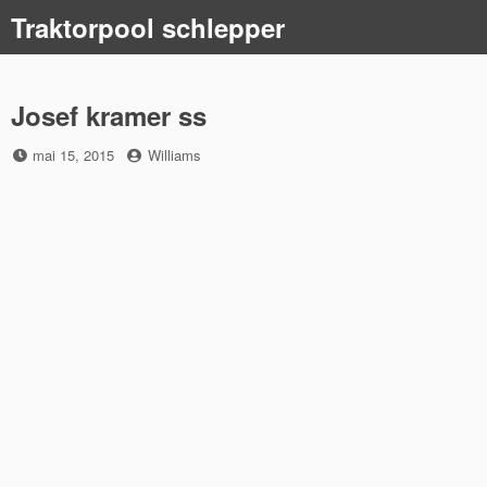
Skip
Traktorpool schlepper
to
content
Josef kramer ss
Posted
by
mai 15, 2015
Williams
on