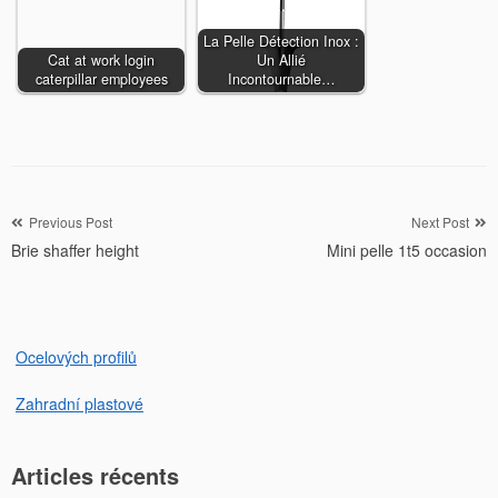
La Pelle Détection Inox :
Cat at work login
Un Allié
caterpillar employees
Incontournable…
Navigation
Previous Post
Next Post
Brie shaffer height
Mini pelle 1t5 occasion
de
l’article
Ocelových profilů
Zahradní plastové
Articles récents