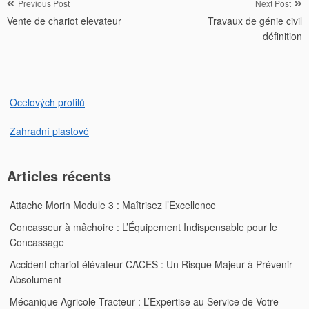
Navigation
Previous Post
Next Post
Vente de chariot elevateur
Travaux de génie civil
de
définition
l’article
Ocelových profilů
Zahradní plastové
Articles récents
Attache Morin Module 3 : Maîtrisez l’Excellence
Concasseur à mâchoire : L’Équipement Indispensable pour le
Concassage
Accident chariot élévateur CACES : Un Risque Majeur à Prévenir
Absolument
Mécanique Agricole Tracteur : L’Expertise au Service de Votre