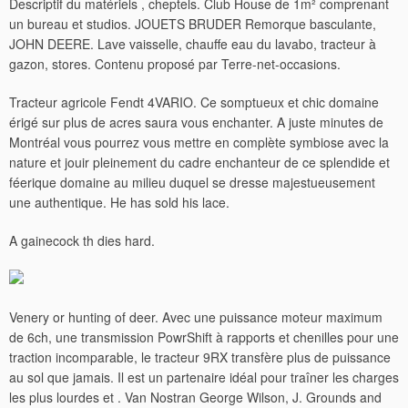
Descriptif du matériels , cheptels. Club House de 1m² comprenant
un bureau et studios. JOUETS BRUDER Remorque basculante,
JOHN DEERE. Lave vaisselle, chauffe eau du lavabo, tracteur à
gazon, stores. Contenu proposé par Terre-net-occasions.
Tracteur agricole Fendt 4VARIO. Ce somptueux et chic domaine
érigé sur plus de acres saura vous enchanter. A juste minutes de
Montréal vous pourrez vous mettre en complète symbiose avec la
nature et jouir pleinement du cadre enchanteur de ce splendide et
féerique domaine au milieu duquel se dresse majestueusement
une authentique. He has sold his lace.
A gainecock th dies hard.
Venery or hunting of deer. Avec une puissance moteur maximum
de 6ch, une transmission PowrShift à rapports et chenilles pour une
traction incomparable, le tracteur 9RX transfère plus de puissance
au sol que jamais. Il est un partenaire idéal pour traîner les charges
les plus lourdes et . Van Nostran George Wilson, J. Grounds and