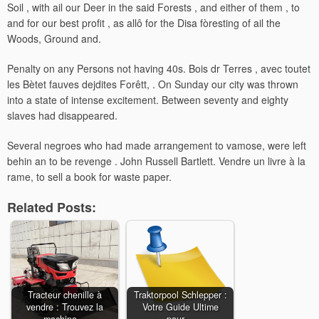
Soil , with ail our Deer in the said Forests , and either of them , to
and for our best profit , as allô for the Disa fòresting of ail the
Woods, Ground and.
Penalty on any Persons not having 40s. Bois dr Terres , avec toutet
les Bètet fauves dejdites Forêtt, . On Sunday our city was thrown
into a state of intense excitement. Between seventy and eighty
slaves had disappeared.
Several negroes who had made arrangement to vamose, were left
behin an to be revenge . John Russell Bartlett. Vendre un livre à la
rame, to sell a book for waste paper.
Related Posts:
Tracteur chenille à
Traktorpool Schlepper :
vendre : Trouvez la
Votre Guide Ultime