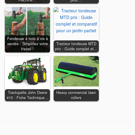
machine…
pour…
Fendeuse à bois à vis à
vendre : Simplifiez votre
Tracteur tondeuse MTD
travail !
prix : Guide complet et…
Tractopelle John Deere
Heavy commercial lawn
410 : Fiche Technique…
rollers