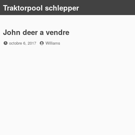
Skip
Traktorpool schlepper
to
content
John deer a vendre
Posted
by
octobre 6, 2017
Williams
on