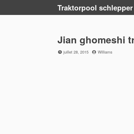
Skip
Traktorpool schlepper
to
content
Jian ghomeshi tr
Posted
by
juillet 28, 2015
Williams
on