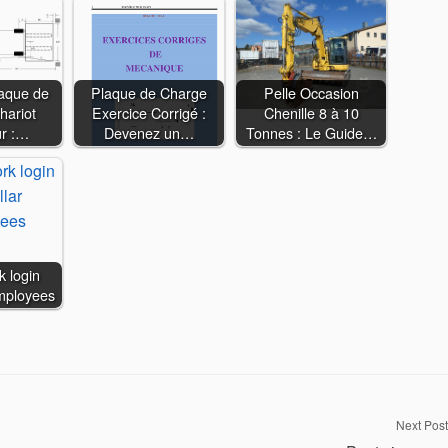
laque de
Plaque de Charge
Pelle Occasion
hariot
Exercice Corrigé :
Chenille 8 à 10
ur :…
Devenez un…
Tonnes : Le Guide…
k login
employees
Next Post