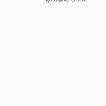
Nge génie civil venelles
de
l’article