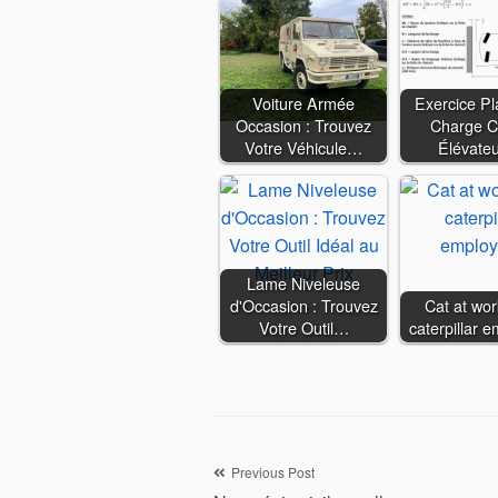
Voiture Armée
Exercice P
Occasion : Trouvez
Charge C
Votre Véhicule…
Élévate
Lame Niveleuse
d'Occasion : Trouvez
Cat at wor
Votre Outil…
caterpillar 
Navigation
Previous Post