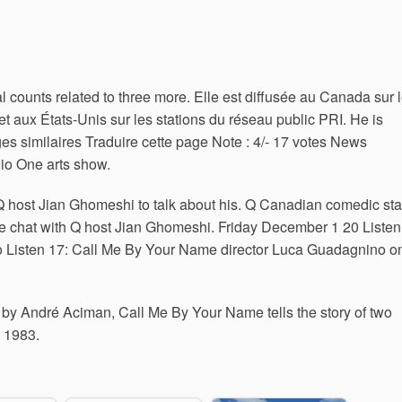
 counts related to three more. Elle est diffusée au Canada sur 
 aux États-Unis sur les stations du réseau public PRI. He is
ges similaires Traduire cette page Note : 4/- ‎17 votes News
io One arts show.
host Jian Ghomeshi to talk about his. Q Canadian comedic sta
ure chat with Q host Jian Ghomeshi. Friday December 1 20 Listen
o Listen 17: Call Me By Your Name director Luca Guadagnino o
by André Aciman, Call Me By Your Name tells the story of two
n 1983.