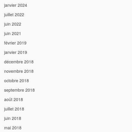
janvier 2024
juillet 2022
juin 2022
juin 2021
février 2019
janvier 2019
décembre 2018
novembre 2018
octobre 2018
septembre 2018
août 2018
juillet 2018
juin 2018
mai 2018