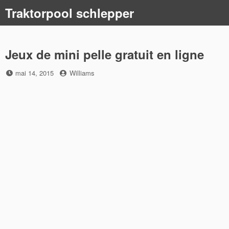
Skip
Traktorpool schlepper
to
content
Jeux de mini pelle gratuit en ligne
Posted
by
mai 14, 2015
Williams
on