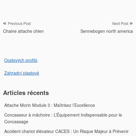
Navigation
Previous Post
Next Post
Chaine attache chien
Sennebogen north america
de
l’article
Ocelových profilů
Zahradní plastové
Articles récents
Attache Morin Module 3 : Maîtrisez l’Excellence
Concasseur à mâchoire : L’Équipement Indispensable pour le
Concassage
Accident chariot élévateur CACES : Un Risque Majeur à Prévenir