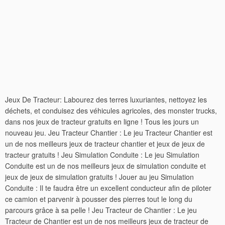
Jeux De Tracteur: Labourez des terres luxuriantes, nettoyez les
déchets, et conduisez des véhicules agricoles, des monster trucks,
dans nos jeux de tracteur gratuits en ligne ! Tous les jours un
nouveau jeu. Jeu Tracteur Chantier : Le jeu Tracteur Chantier est
un de nos meilleurs jeux de tracteur chantier et jeux de jeux de
tracteur gratuits ! Jeu Simulation Conduite : Le jeu Simulation
Conduite est un de nos meilleurs jeux de simulation conduite et
jeux de jeux de simulation gratuits ! Jouer au jeu Simulation
Conduite : Il te faudra être un excellent conducteur afin de piloter
ce camion et parvenir à pousser des pierres tout le long du
parcours grâce à sa pelle ! Jeu Tracteur de Chantier : Le jeu
Tracteur de Chantier est un de nos meilleurs jeux de tracteur de