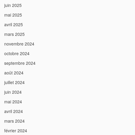
juin 2025
mai 2025
avril 2025
mars 2025
novembre 2024
octobre 2024
septembre 2024
août 2024
juillet 2024
juin 2024
mai 2024
avril 2024
mars 2024
février 2024