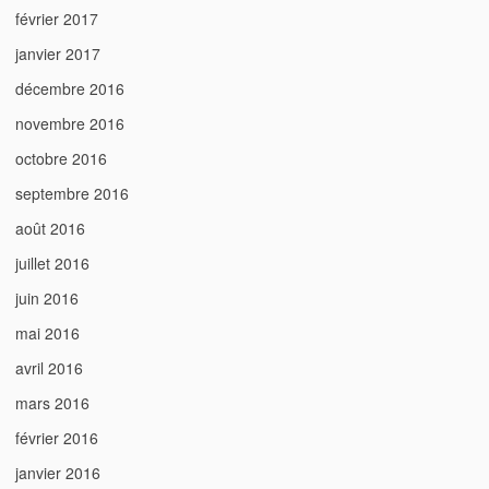
février 2017
janvier 2017
décembre 2016
novembre 2016
octobre 2016
septembre 2016
août 2016
juillet 2016
juin 2016
mai 2016
avril 2016
mars 2016
février 2016
janvier 2016