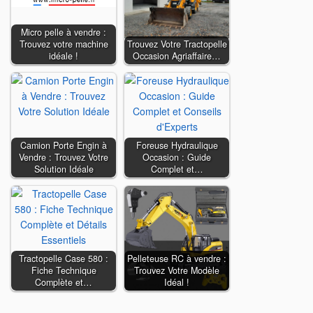
Micro pelle à vendre :
Trouvez votre machine
Trouvez Votre Tractopelle
idéale !
Occasion Agriaffaire…
Camion Porte Engin à
Foreuse Hydraulique
Vendre : Trouvez Votre
Occasion : Guide
Solution Idéale
Complet et…
Tractopelle Case 580 :
Pelleteuse RC à vendre :
Fiche Technique
Trouvez Votre Modèle
Complète et…
Idéal !