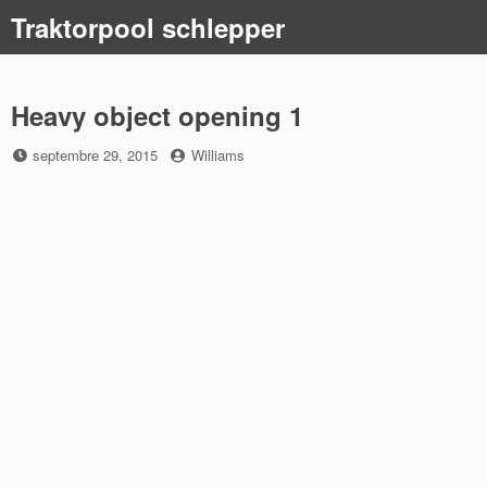
Skip
Traktorpool schlepper
to
content
Heavy object opening 1
Posted
by
septembre 29, 2015
Williams
on