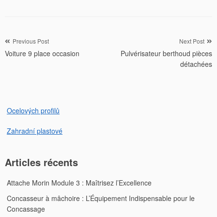
Navigation
Previous Post
Next Post
Voiture 9 place occasion
Pulvérisateur berthoud pièces
de
détachées
l’article
Ocelových profilů
Zahradní plastové
Articles récents
Attache Morin Module 3 : Maîtrisez l’Excellence
Concasseur à mâchoire : L’Équipement Indispensable pour le
Concassage