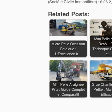
(Société Civile Immobilière) : 6 26 2,
Related Posts:
Mini Pelle
Micro Pelle Occasion
B25V : 
Belgique :
Technique 
L'Excellence à…
et…
Mini Pelle Araignée
Grue Chanti
Prix : Guide Complet
Petite : Man
et Comparatif
Effica