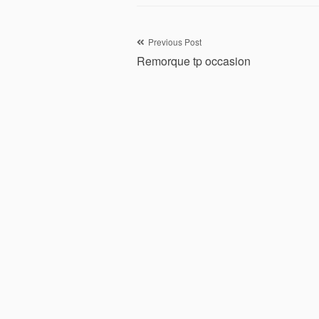
Navigation
Previous Post
Remorque tp occasion
de
l’article