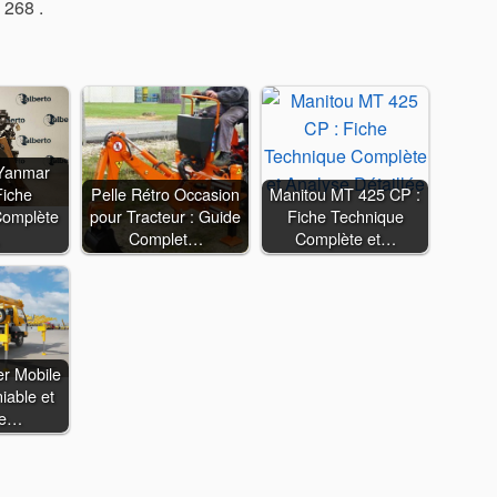
 268 .
 Yanmar
Fiche
Pelle Rétro Occasion
Manitou MT 425 CP :
Complète
pour Tracteur : Guide
Fiche Technique
Complet…
Complète et…
er Mobile
iable et
ce…