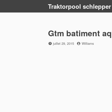
Skip
Traktorpool schlepper
to
content
Gtm batiment aq
Posted
by
juillet 29, 2015
Williams
on