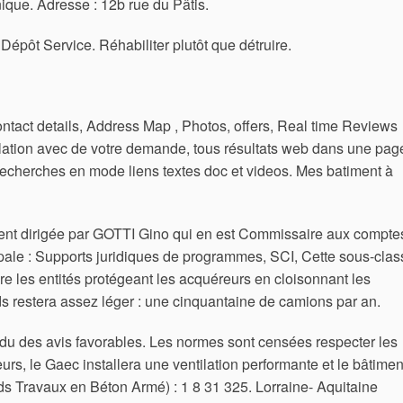
nique. Adresse : 12b rue du Pâtis.
 Dépôt Service. Réhabiliter plutôt que détruire.
tact details, Address Map , Photos, offers, Real time Reviews
elation avec de votre demande, tous résultats web dans une pag
recherches en mode liens textes doc et videos. Mes batiment à
ent dirigée par GOTTI Gino qui en est Commissaire aux compte
cipale : Supports juridiques de programmes, SCI, Cette sous-clas
ire les entités protégeant les acquéreurs en cloisonnant les
ds restera assez léger : une cinquantaine de camions par an.
du des avis favorables. Les normes sont censées respecter les
urs, le Gaec installera une ventilation performante et le bâtimen
s Travaux en Béton Armé) : 1 8 31 325. Lorraine- Aquitaine