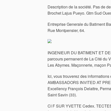
Description de la société. Pas de de
Brochet Lajus Pueyo. Gtm Sud Ouest
Entreprise Generale du Batiment Bad
Rue Montpensier, 64.
INGENIEUR DU BATIMENT ET DES
parcours permanent de La Cité du Vi
Les Abymes. Maçonnerie, maçon Pau
Ici, vous trouverez des informatio
AMBASSADORS INVITED AT PRE- REC
Excellency François Delattre, Perma
Saint Savin (33).
CI F SUR YVETTE Cedex. TECTES A