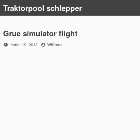
Skip
Traktorpool schlepper
to
content
Grue simulator flight
Posted
by
février 19, 2018
Williams
on