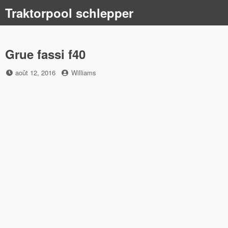
Skip
Traktorpool schlepper
to
content
Grue fassi f40
Posted
by
août 12, 2016
Williams
on