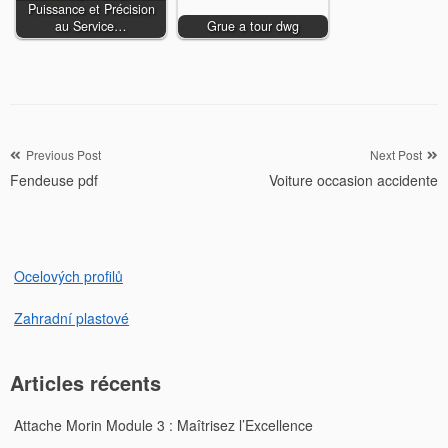
Puissance et Précision
au Service…
Grue a tour dwg
Navigation
Previous Post
Next Post
Fendeuse pdf
Voiture occasion accidente
de
l’article
Ocelových profilů
Zahradní plastové
Articles récents
Attache Morin Module 3 : Maîtrisez l’Excellence