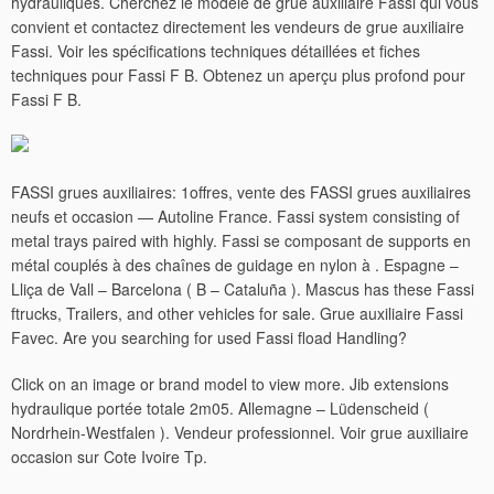
hydrauliques. Cherchez le modèle de grue auxiliaire Fassi qui vous
convient et contactez directement les vendeurs de grue auxiliaire
Fassi. Voir les spécifications techniques détaillées et fiches
techniques pour Fassi F B. Obtenez un aperçu plus profond pour
Fassi F B.
FASSI grues auxiliaires: 1offres, vente des FASSI grues auxiliaires
neufs et occasion — Autoline France. Fassi system consisting of
metal trays paired with highly. Fassi se composant de supports en
métal couplés à des chaînes de guidage en nylon à . Espagne –
Lliça de Vall – Barcelona ( B – Cataluña ). Mascus has these Fassi
ftrucks, Trailers, and other vehicles for sale.
Grue auxiliaire Fassi
Favec. Are you searching for used Fassi fload Handling?
Click on an image or brand model to view more. Jib extensions
hydraulique portée totale 2m05. Allemagne – Lüdenscheid (
Nordrhein-Westfalen ). Vendeur professionnel. Voir grue auxiliaire
occasion sur Cote Ivoire Tp.