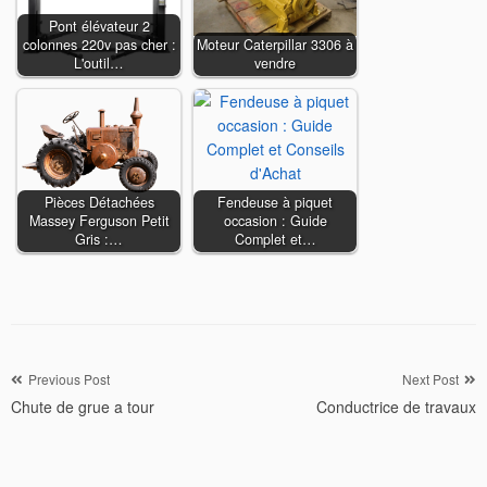
Pont élévateur 2
colonnes 220v pas cher :
Moteur Caterpillar 3306 à
L'outil…
vendre
Pièces Détachées
Fendeuse à piquet
Massey Ferguson Petit
occasion : Guide
Gris :…
Complet et…
Navigation
Previous Post
Next Post
Chute de grue a tour
Conductrice de travaux
de
l’article