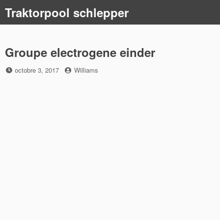
Skip
Traktorpool schlepper
to
content
Groupe electrogene einder
Posted
by
octobre 3, 2017
Williams
on