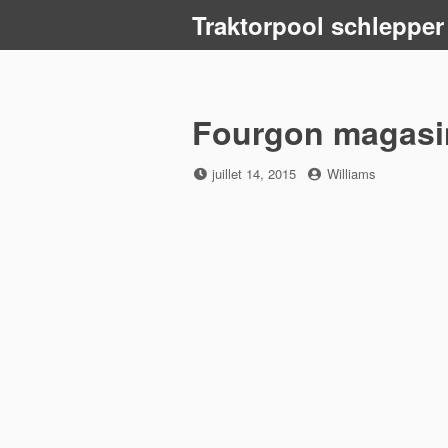
Skip
Traktorpool schlepper
to
content
Fourgon magasi
Posted
by
juillet 14, 2015
Williams
on