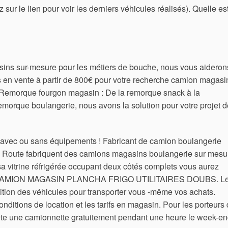
 sur le lien pour voir les derniers véhicules réalisés). Quelle es
ins sur-mesure pour les métiers de bouche, nous vous aideron
es en vente à partir de 800€ pour votre recherche camion magasi
Remorque fourgon magasin : De la remorque snack à la
morque boulangerie, nous avons la solution pour votre projet d
vec ou sans équipements ! Fabricant de camion boulangerie
 Route fabriquent des camions magasins boulangerie sur mesu
a vitrine réfrigérée occupant deux côtés complets vous aurez
AMION MAGASIN PLANCHA FRIGO UTILITAIRES DOUBS. L
ition des véhicules pour transporter vous -même vos achats.
nditions de location et les tarifs en magasin. Pour les porteurs
rête une camionnette gratuitement pendant une heure le week-e