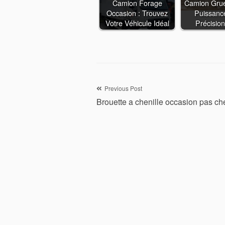
Camion Forage
Camion Grue
Occasion : Trouvez
Puissance
Votre Véhicule Idéal
Précisio
Navigation
Previous Post
Brouette a chenille occasion pas ch
de
l’article