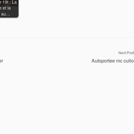
 19t : La
 et la
n au…
Next Post
er
Autoportee mc cull