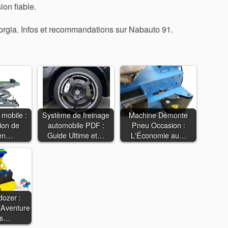
on fiable.
orgia. Infos et recommandations sur Nabauto 91.
 mobile :
Système de freinage
Machine Démonte
ion de
automobile PDF :
Pneu Occasion :
ien…
Guide Ultime et…
L'Économie au…
dozer :
 Aventure
es…