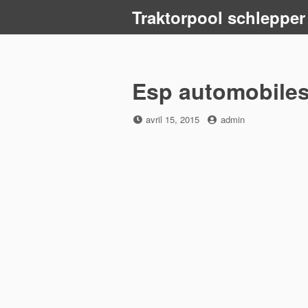
Skip
Traktorpool schlepper
to
content
Esp automobiles
Posted
by
avril 15, 2015
admin
on