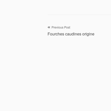
Navigation
Previous Post
Fourches caudines origine
de
l’article