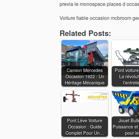
previa le monospace places d occasi
Voiture fiable occasion mcbroom ge
Related Posts:
Camion Mercedes
Pont voiture
Occasion 1922 : Un
La révolut
Héritage Mécanique
l'entret
Pont Lève Voiture
Jouet Bull
Occasion : Guide
Puissance et
Complet Pour Un…
pour l