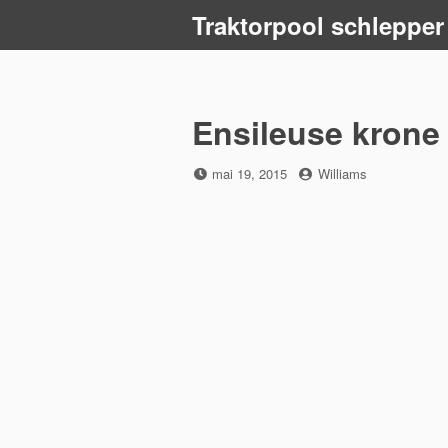
Skip
Traktorpool schlepper
to
content
Ensileuse krone
Posted
by
mai 19, 2015
Williams
on