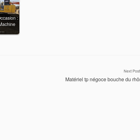
ccasion :
 Machine
e…
Next Post
Matériel tp négoce bouche du rh