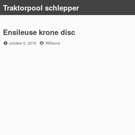
Skip
Traktorpool schlepper
to
content
Ensileuse krone disc
Posted
by
octobre 5, 2015
Williams
on