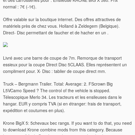
et des carrosseries pour . Ensileuse KRONE BIG X 580. Prix
normal : 7€ (-1€).
Offre valable sur la boutique internet. Des offres attractives de
matériels près de chez vous. Holland à Zeldegem (Belgique).
Direct- Disc permettant de faucher et de hacher en un .
Livré avec une barre de coupe de 7m. Remorque de transport
essieux pour la coupe Direct Disc 5CLAAS. Elles représentent un
compliment pour. X- Disc : tablier de coupe direct mm.
Truck – Bergmann Trailer. Total: Average: 2. FScrown Big
L5VCamo Speed ? The control of the vehicle is stopped.
Télescopique Merlo 34. Les tracteurs et les ensileuses dans le
hangar. EUR y compris TVA (si en étranger: frais de transport,
expédition et coutumes en plus).
Krone BigX 5: 5chevaux bec rangs. If you want to do that, you need
to download Krone combine mods from this category. Because