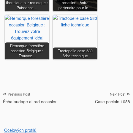
thermique sur remorque :
occasion : Votre
Puissance…
partenaire pour le…
Remorque forestière
occasion Belgique :
Tractopelle case 580
Trouvez…
fiche technique
Navigation
Previous Post
Next Post
Échafaudage altrad occasion
Case poclain 1088
de
l’article
Ocelových profilů