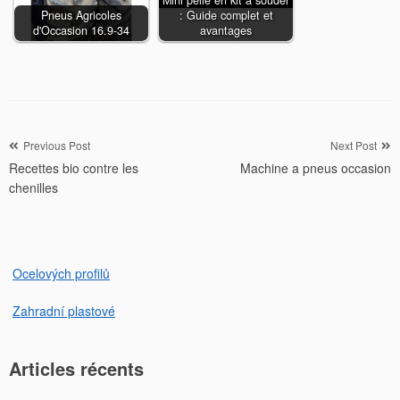
Mini pelle en kit à souder
Pneus Agricoles
: Guide complet et
d'Occasion 16.9-34
avantages
Navigation
Previous Post
Next Post
Recettes bio contre les
Machine a pneus occasion
de
chenilles
l’article
Ocelových profilů
Zahradní plastové
Articles récents