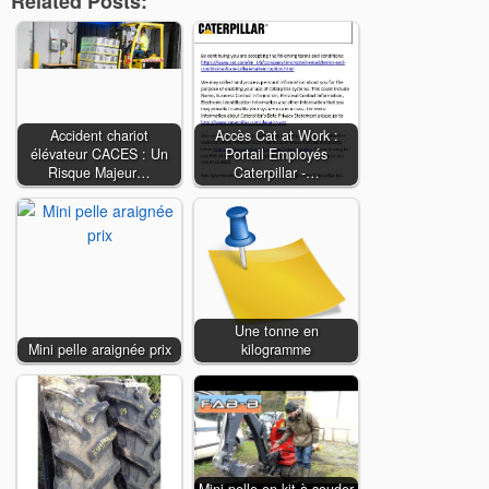
Related Posts:
Accident chariot
Accès Cat at Work :
élévateur CACES : Un
Portail Employés
Risque Majeur…
Caterpillar -…
Une tonne en
Mini pelle araignée prix
kilogramme