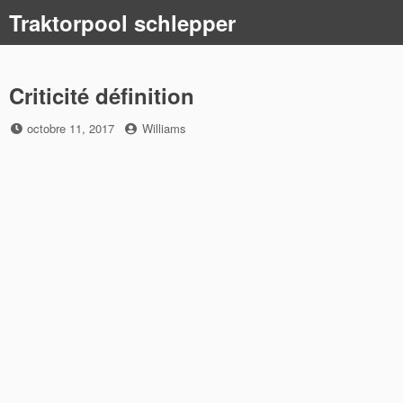
Skip
Traktorpool schlepper
to
content
Criticité définition
Posted
by
octobre 11, 2017
Williams
on