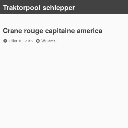
Skip
Traktorpool schlepper
to
content
Crane rouge capitaine america
Posted
by
juillet 10, 2015
Williams
on