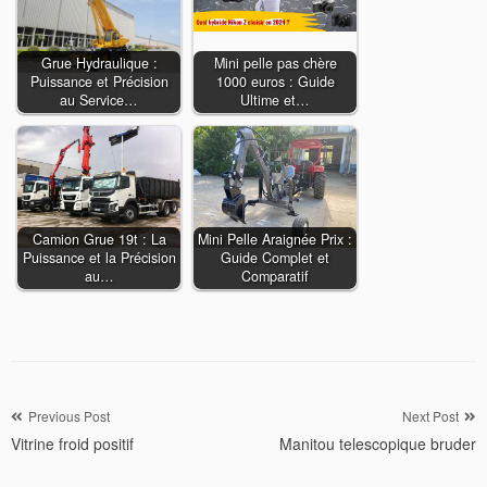
Grue Hydraulique :
Mini pelle pas chère
Puissance et Précision
1000 euros : Guide
au Service…
Ultime et…
Camion Grue 19t : La
Mini Pelle Araignée Prix :
Puissance et la Précision
Guide Complet et
au…
Comparatif
Navigation
Previous Post
Next Post
Vitrine froid positif
Manitou telescopique bruder
de
l’article