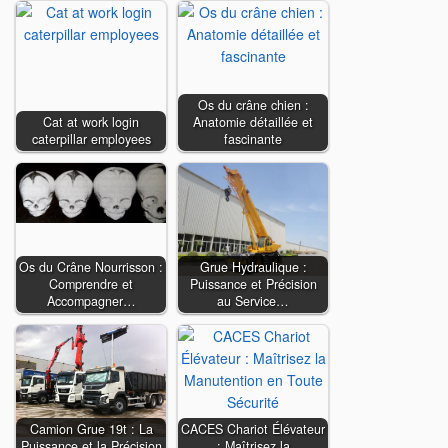
Os du crâne chien :
Cat at work login
Anatomie détaillée et
caterpillar employees
fascinante
Os du Crâne Nourrisson :
Grue Hydraulique :
Comprendre et
Puissance et Précision
Accompagner…
au Service…
Camion Grue 19t : La
CACES Chariot Élévateur
Puissance et la Précision
: Maîtrisez la