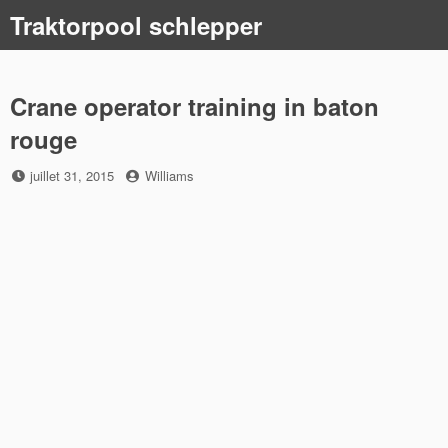
Skip
Traktorpool schlepper
to
content
Crane operator training in baton
rouge
Posted
by
juillet 31, 2015
Williams
on