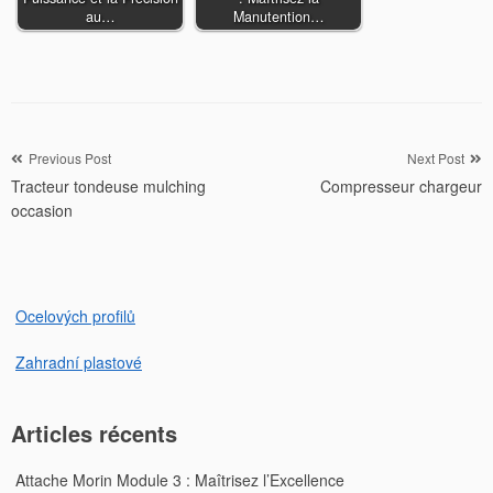
au…
Manutention…
Navigation
Previous Post
Next Post
Tracteur tondeuse mulching
Compresseur chargeur
de
occasion
l’article
Ocelových profilů
Zahradní plastové
Articles récents
Attache Morin Module 3 : Maîtrisez l’Excellence