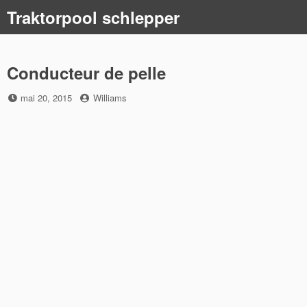
Skip
Traktorpool schlepper
to
content
Conducteur de pelle
Posted
by
mai 20, 2015
Williams
on