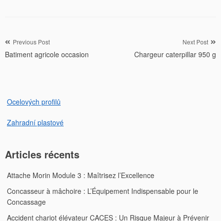
Navigation
Previous Post
Next Post
Batiment agricole occasion
Chargeur caterpillar 950 g
de
l’article
Ocelových profilů
Zahradní plastové
Articles récents
Attache Morin Module 3 : Maîtrisez l’Excellence
Concasseur à mâchoire : L’Équipement Indispensable pour le
Concassage
Accident chariot élévateur CACES : Un Risque Majeur à Prévenir