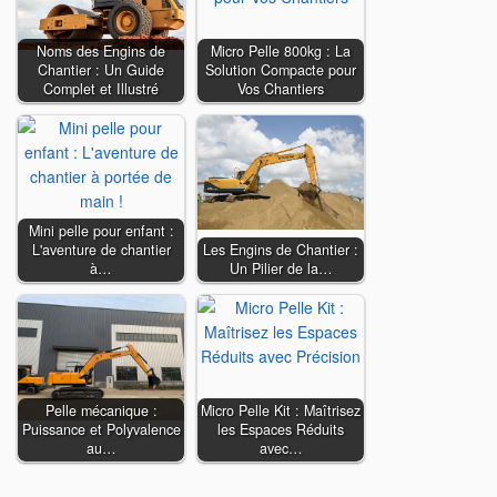
Noms des Engins de
Micro Pelle 800kg : La
Chantier : Un Guide
Solution Compacte pour
Complet et Illustré
Vos Chantiers
Mini pelle pour enfant :
L'aventure de chantier
Les Engins de Chantier :
à…
Un Pilier de la…
Pelle mécanique :
Micro Pelle Kit : Maîtrisez
Puissance et Polyvalence
les Espaces Réduits
au…
avec…