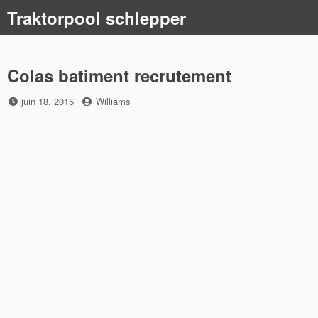
Skip
Traktorpool schlepper
to
content
Colas batiment recrutement
Posted
by
juin 18, 2015
Williams
on