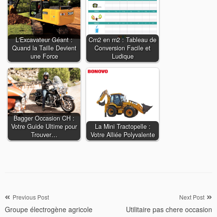
L'Excavateur Géant :
Cm2 en m2 : Tableau de
Quand la Taille Devient
Conversion Facile et
une Force
Ludique
Bagger Occasion CH :
Votre Guide Ultime pour
La Mini Tractopelle :
Trouver…
Votre Alliée Polyvalente
Navigation
Previous Post
Next Post
Groupe électrogène agricole
Utilitaire pas chere occasion
de