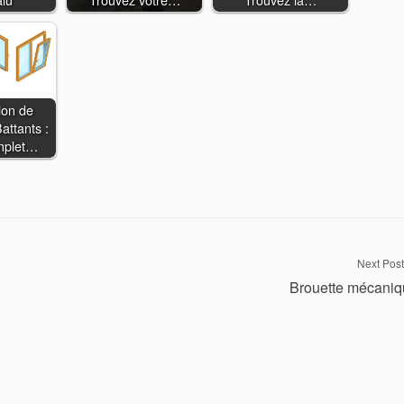
ion de
attants :
mplet…
Next Post
Brouette mécani