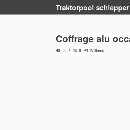
Skip
Traktorpool schlepper
to
content
Coffrage alu oc
Posted
by
juin 3, 2015
Williams
on