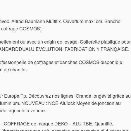
e avec. Altrad Baumann Multifix. Ouverture max: cm. Banche
( coffrage COSMOS).
ellement ou avec un engin de levage. Collerette plastique pour
STANDARDDUALU EVOLUTION. FABRICATION 1 FRANÇAISE.
rofessionnelle de coffrages et banches COSMOS disponible
e de chantier.
sur Europe Tp. Découvrez nos lignes. Grande longévité grâce au
e aluminium. NOUVEAU : NOE Alulock Moyen de jonction au
el agricole à vendre.
tés . COFFRAGE de marque DEKO – ALU TBE. Quantité,
te übersetzenpanneau alu occasion noe occasion alul occasion