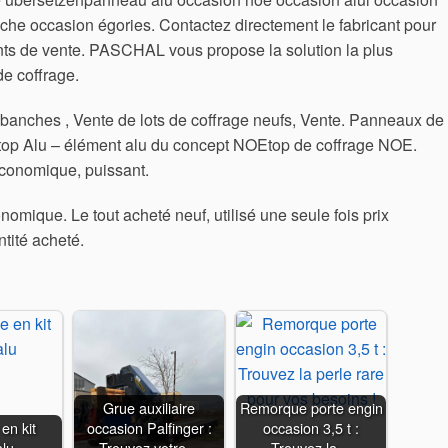
he occasion égories. Contactez directement le fabricant pour
oints de vente. PASCHAL vous propose la solution la plus
e coffrage.
banches , Vente de lots de coffrage neufs, Vente. Panneaux de
top Alu – élément alu du concept NOEtop de coffrage NOE.
conomique, puissant.
omique. Le tout acheté neuf, utilisé une seule fois prix
tité acheté.
Grue auxiliaire
Remorque porte engin
 en kit
occasion Palfinger :
occasion 3,5 t :
alu
Trouvez votre…
Trouvez la…