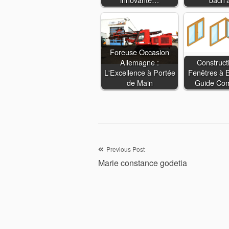
Foreuse Occasion
Allemagne :
Construct
L'Excellence à Portée
Fenêtres à B
de Main
Guide Co
Navigation
Previous Post
Marie constance godetia
de
l’article