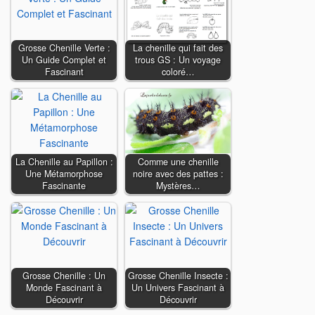
Grosse Chenille Verte :
La chenille qui fait des
Un Guide Complet et
trous GS : Un voyage
Fascinant
coloré…
La Chenille au Papillon :
Comme une chenille
Une Métamorphose
noire avec des pattes :
Fascinante
Mystères…
Grosse Chenille : Un
Grosse Chenille Insecte :
Monde Fascinant à
Un Univers Fascinant à
Découvrir
Découvrir