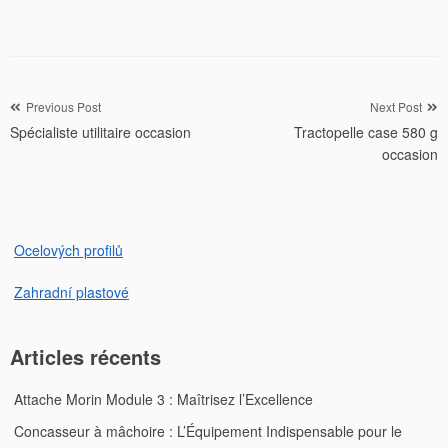
Navigation
Previous Post
Next Post
Spécialiste utilitaire occasion
Tractopelle case 580 g
de
occasion
l’article
Ocelových profilů
Zahradní plastové
Articles récents
Attache Morin Module 3 : Maîtrisez l’Excellence
Concasseur à mâchoire : L’Équipement Indispensable pour le