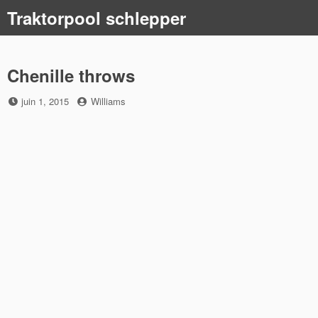
Skip
Traktorpool schlepper
to
content
Chenille throws
Posted
by
juin 1, 2015
Williams
on