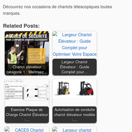
Découvrez nos occasions de chariots télescopiques toutes
marques.
Related Posts:
Largeur Chariot
Chariot élévateur
Élévateur : Guide
catégorie 1 : Maîtrisez…
Complet pour…
Exercice Plaque de
Autorisation de conduite
Charge Chariot Élévateur
chariot élévateur modèle
:…
:…