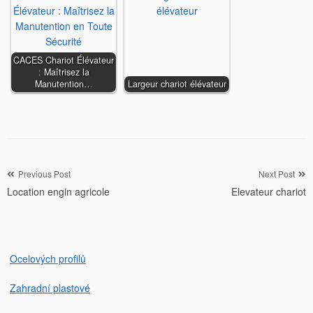
CACES Chariot Élévateur
: Maîtrisez la
Manutention…
Largeur chariot élévateur
Navigation
Previous Post
Next Post
Location engin agricole
Elevateur chariot
de
l’article
Ocelových profilů
Zahradní plastové