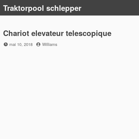
Skip
Traktorpool schlepper
to
content
Chariot elevateur telescopique
Posted
by
mai 10, 2018
Williams
on