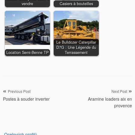
vendre
Casiers à bouteilles
Le Bulldozer Caterpillar
D7G : Une Légende du
Location Semi-Benne TP
Terrassement
Navigation
Previous Post
Next Post
Postes à souder inverter
Aramine loaders aix en
de
provence
l’article
Ocelových profilů