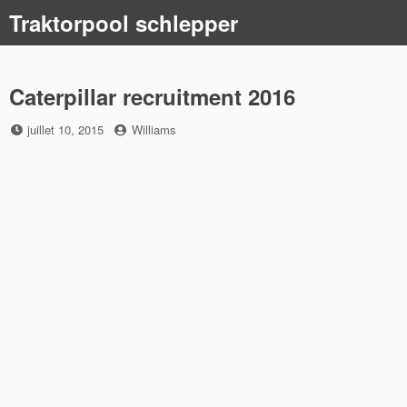
Skip
Traktorpool schlepper
to
content
Caterpillar recruitment 2016
Posted
by
juillet 10, 2015
Williams
on