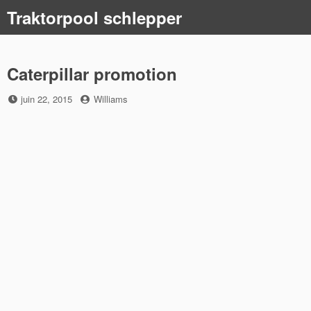
Skip
Traktorpool schlepper
to
content
Caterpillar promotion
Posted
by
juin 22, 2015
Williams
on