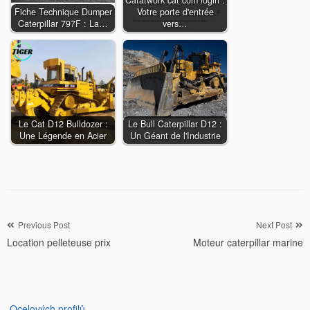
Catatwork cat com login :
Fiche Technique Dumper
Votre porte d'entrée
Caterpillar 797F : La…
vers…
Le Cat D12 Bulldozer :
Le Bull Caterpillar D12 :
Une Légende en Acier
Un Géant de l'Industrie
Navigation
Previous Post
Next Post
Location pelleteuse prix
Moteur caterpillar marine
de
l’article
Ocelových profilů