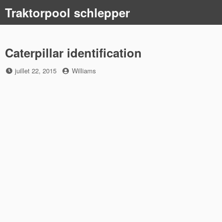
Skip
Traktorpool schlepper
to
content
Caterpillar identification
Posted
by
juillet 22, 2015
Williams
on