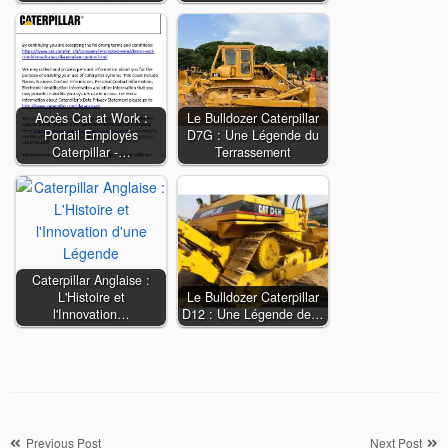
Accès Cat at Work :
Le Bulldozer Caterpillar
Portail Employés
D7G : Une Légende du
Caterpillar -…
Terrassement
Caterpillar Anglaise :
L'Histoire et
Le Bulldozer Caterpillar
l'Innovation…
D12 : Une Légende de…
Navigation
Previous Post
Next Post