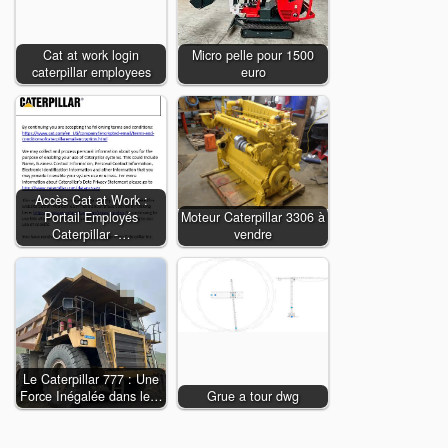
Cat at work login
Micro pelle pour 1500
caterpillar employees
euro
Accès Cat at Work :
Portail Employés
Moteur Caterpillar 3306 à
Caterpillar -…
vendre
Le Caterpillar 777 : Une
Force Inégalée dans le…
Grue a tour dwg