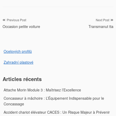
Navigation
Previous Post
Next Post
Occasion petite voiture
Transmanut tta
de
l’article
Ocelových profilů
Zahradní plastové
Articles récents
Attache Morin Module 3 : Maîtrisez l’Excellence
Concasseur à mâchoire : L’Équipement Indispensable pour le
Concassage
Accident chariot élévateur CACES : Un Risque Majeur à Prévenir