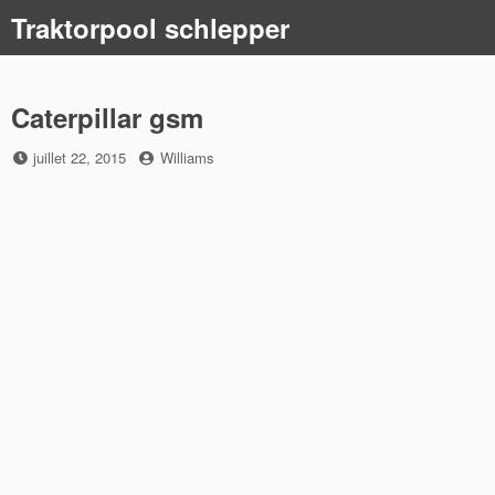
Skip
Traktorpool schlepper
to
content
Caterpillar gsm
Posted
by
juillet 22, 2015
Williams
on