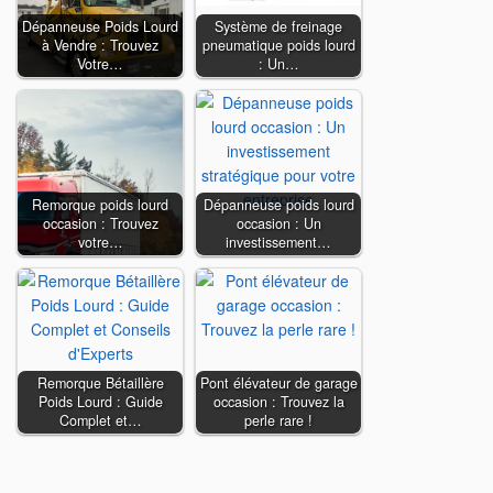
Dépanneuse Poids Lourd
Système de freinage
à Vendre : Trouvez
pneumatique poids lourd
Votre…
: Un…
Remorque poids lourd
Dépanneuse poids lourd
occasion : Trouvez
occasion : Un
votre…
investissement…
Remorque Bétaillère
Pont élévateur de garage
Poids Lourd : Guide
occasion : Trouvez la
Complet et…
perle rare !