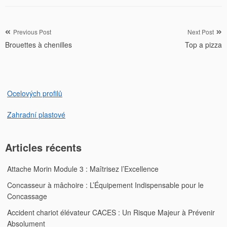
Navigation
Previous Post
Next Post
Brouettes à chenilles
Top a pizza
de
l’article
Ocelových profilů
Zahradní plastové
Articles récents
Attache Morin Module 3 : Maîtrisez l’Excellence
Concasseur à mâchoire : L’Équipement Indispensable pour le
Concassage
Accident chariot élévateur CACES : Un Risque Majeur à Prévenir
Absolument