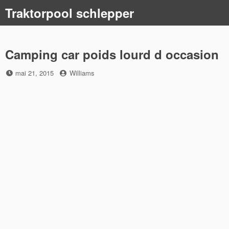
Skip
Traktorpool schlepper
to
content
Camping car poids lourd d occasion
Posted
by
mai 21, 2015
Williams
on