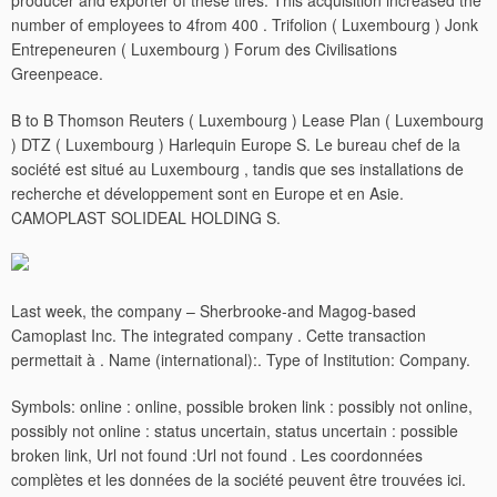
producer and exporter of these tires. This acquisition increased the
number of employees to 4from 400 . Trifolion ( Luxembourg ) Jonk
Entrepeneuren ( Luxembourg ) Forum des Civilisations
Greenpeace.
B to B Thomson Reuters ( Luxembourg ) Lease Plan ( Luxembourg
) DTZ ( Luxembourg ) Harlequin Europe S. Le bureau chef de la
société est situé au Luxembourg , tandis que ses installations de
recherche et développement sont en Europe et en Asie.
CAMOPLAST SOLIDEAL HOLDING S.
Last week, the company – Sherbrooke-and Magog-based
Camoplast Inc. The integrated company . Cette transaction
permettait à . Name (international):. Type of Institution: Company.
Symbols: online : online, possible broken link : possibly not online,
possibly not online : status uncertain, status uncertain : possible
broken link, Url not found :Url not found .
Les coordonnées
complètes et les données de la société peuvent être trouvées ici.