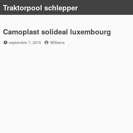
Skip
Traktorpool schlepper
to
content
Camoplast solideal luxembourg
Posted
by
septembre 7, 2015
Williams
on