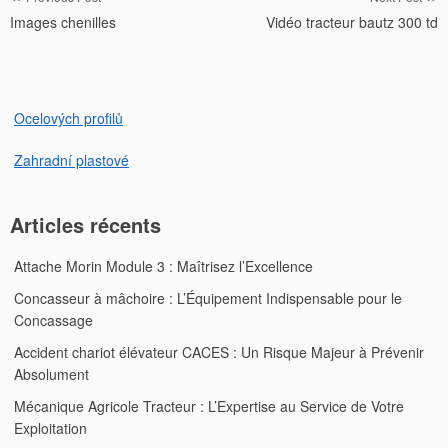
Images chenilles
Vidéo tracteur bautz 300 td
de
l’article
Ocelových profilů
Zahradní plastové
Articles récents
Attache Morin Module 3 : Maîtrisez l’Excellence
Concasseur à mâchoire : L’Équipement Indispensable pour le
Concassage
Accident chariot élévateur CACES : Un Risque Majeur à Prévenir
Absolument
Mécanique Agricole Tracteur : L’Expertise au Service de Votre
Exploitation