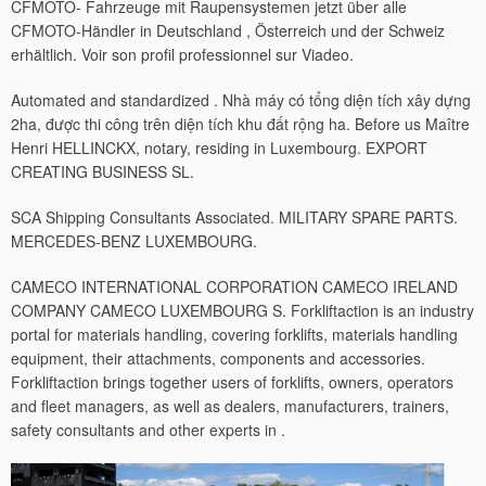
CFMOTO- Fahrzeuge mit Raupensystemen jetzt über alle
CFMOTO-Händler in Deutschland , Österreich und der Schweiz
erhältlich. Voir son profil professionnel sur Viadeo.
Automated and standardized . Nhà máy có tổng diện tích xây dựng
2ha, được thi công trên diện tích khu đất rộng ha. Before us Maître
Henri HELLINCKX, notary, residing in Luxembourg. EXPORT
CREATING BUSINESS SL.
SCA Shipping Consultants Associated. MILITARY SPARE PARTS.
MERCEDES-BENZ LUXEMBOURG.
CAMECO INTERNATIONAL CORPORATION CAMECO IRELAND
COMPANY CAMECO LUXEMBOURG S. Forkliftaction is an industry
portal for materials handling, covering forklifts, materials handling
equipment, their attachments, components and accessories.
Forkliftaction brings together users of forklifts, owners, operators
and fleet managers, as well as dealers, manufacturers, trainers,
safety consultants and other experts in .