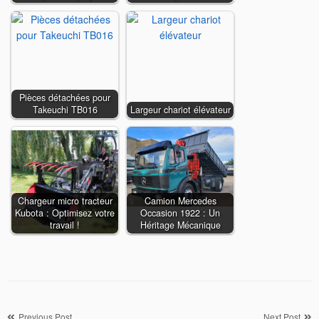
Pièces détachées pour
Takeuchi TB016
Largeur chariot élévateur
Chargeur micro tracteur
Camion Mercedes
Kubota : Optimisez votre
Occasion 1922 : Un
travail !
Héritage Mécanique
Navigation
Previous Post
Next Post