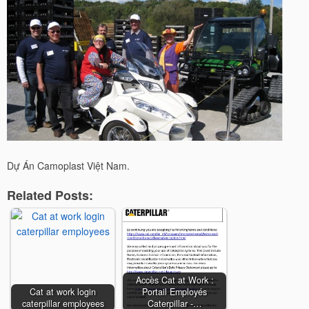
Dự Án Camoplast Việt Nam.
Related Posts:
Accès Cat at Work :
Cat at work login
Portail Employés
caterpillar employees
Caterpillar -…