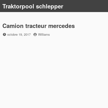
Skip
Traktorpool schlepper
to
content
Camion tracteur mercedes
Posted
by
octobre 19, 2017
Williams
on