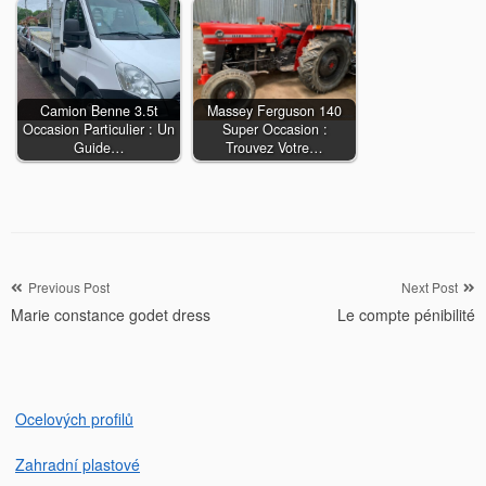
Camion Benne 3.5t
Massey Ferguson 140
Occasion Particulier : Un
Super Occasion :
Guide…
Trouvez Votre…
Navigation
Previous Post
Next Post
Marie constance godet dress
Le compte pénibilité
de
l’article
Ocelových profilů
Zahradní plastové