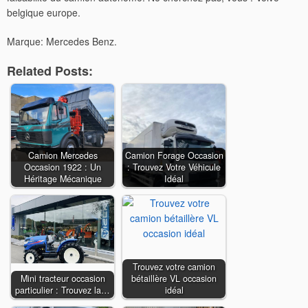
belgique europe.
Marque: Mercedes Benz.
Related Posts:
Camion Mercedes
Camion Forage Occasion
Occasion 1922 : Un
: Trouvez Votre Véhicule
Héritage Mécanique
Idéal
Trouvez votre camion
Mini tracteur occasion
bétaillère VL occasion
particulier : Trouvez la…
idéal