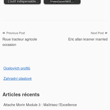
: L'outil indispensable…
Investissement…
Navigation
Previous Post
Next Post
Roue tracteur agricole
Eric allan kramer married
de
occasion
l’article
Ocelových profilů
Zahradní plastové
Articles récents
Attache Morin Module 3 : Maîtrisez l’Excellence