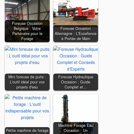
Foreuse Occasion
Belgique : Votre
Foreuse Occasion
Partenaire pour le
Allemagne : L'Excellence
Forage
à Portée de Main
Mini foreuse de puits :
Foreuse Hydraulique
L'outil idéal pour vos
Occasion : Guide
projets d'eau
Complet et…
Machine Forage Eau
Petite machine de forage
Occasion : Un