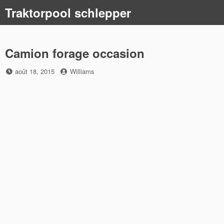
Skip
Traktorpool schlepper
to
content
Camion forage occasion
Posted
by
août 18, 2015
Williams
on