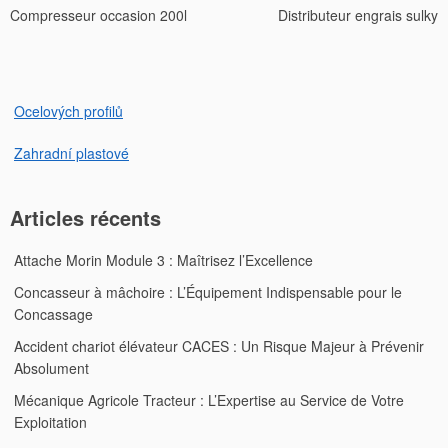
Compresseur occasion 200l
Distributeur engrais sulky
de
l’article
Ocelových profilů
Zahradní plastové
Articles récents
Attache Morin Module 3 : Maîtrisez l’Excellence
Concasseur à mâchoire : L’Équipement Indispensable pour le
Concassage
Accident chariot élévateur CACES : Un Risque Majeur à Prévenir
Absolument
Mécanique Agricole Tracteur : L’Expertise au Service de Votre
Exploitation