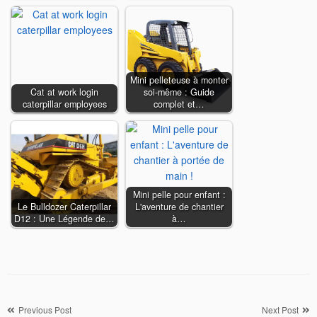
Mini pelleteuse à monter
Cat at work login
soi-même : Guide
caterpillar employees
complet et…
Mini pelle pour enfant :
Le Bulldozer Caterpillar
L'aventure de chantier
D12 : Une Légende de…
à…
Navigation
Previous Post
Next Post