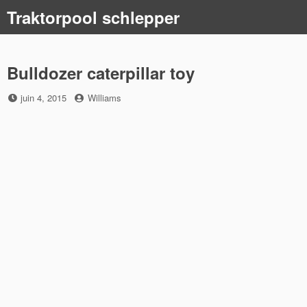
Skip
Traktorpool schlepper
to
content
Bulldozer caterpillar toy
Posted
by
juin 4, 2015
Williams
on