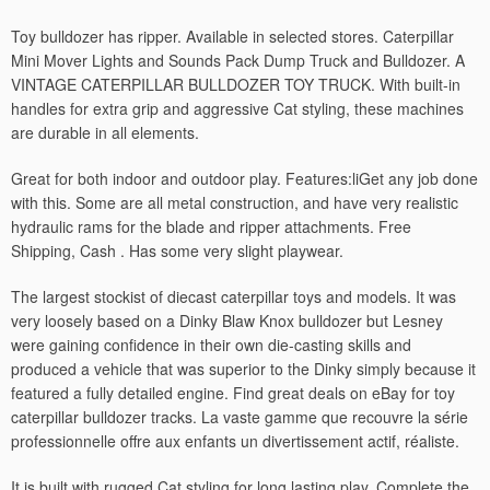
Toy bulldozer has ripper. Available in selected stores. Caterpillar
Mini Mover Lights and Sounds Pack Dump Truck and Bulldozer. A
VINTAGE CATERPILLAR BULLDOZER TOY TRUCK. With built-in
handles for extra grip and aggressive Cat styling, these machines
are durable in all elements.
Great for both indoor and outdoor play. Features:liGet any job done
with this. Some are all metal construction, and have very realistic
hydraulic rams for the blade and ripper attachments. Free
Shipping, Cash . Has some very slight playwear.
The largest stockist of diecast caterpillar toys and models. It was
very loosely based on a Dinky Blaw Knox bulldozer but Lesney
were gaining confidence in their own die-casting skills and
produced a vehicle that was superior to the Dinky simply because it
featured a fully detailed engine. Find great deals on eBay for toy
caterpillar bulldozer tracks. La vaste gamme que recouvre la série
professionnelle offre aux enfants un divertissement actif, réaliste.
It is built with rugged Cat styling for long lasting play. Complete the