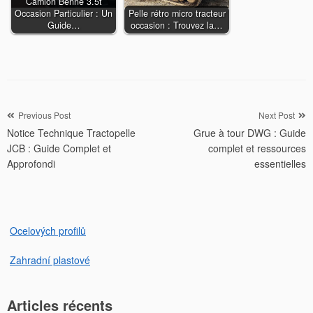
Camion Benne 3.5t
Occasion Particulier : Un
Pelle rétro micro tracteur
Guide…
occasion : Trouvez la…
Navigation
Previous Post
Next Post
Notice Technique Tractopelle
Grue à tour DWG : Guide
de
JCB : Guide Complet et
complet et ressources
l’article
Approfondi
essentielles
Ocelových profilů
Zahradní plastové
Articles récents