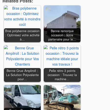
Related Posts:
Bras polybenne occasion
Benne remorque
: Optimisez votre activité
occasion : Votre
à…
partenaire pour le…
Benne Grue Ampliroll :
Pelle rétro 3 points
La Solution Polyvalente
occasion : Trouvez la
pour…
machine…