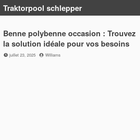
Skip
Traktorpool schlepper
to
content
Benne polybenne occasion : Trouvez
la solution idéale pour vos besoins
Posted
by
juillet 23, 2025
Williams
on