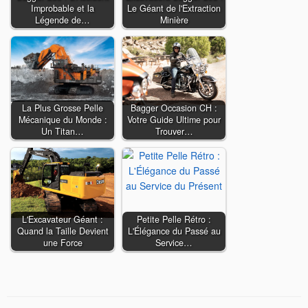
Improbable et la
Le Géant de l'Extraction
Légende de…
Minière
La Plus Grosse Pelle
Bagger Occasion CH :
Mécanique du Monde :
Votre Guide Ultime pour
Un Titan…
Trouver…
L'Excavateur Géant :
Petite Pelle Rétro :
Quand la Taille Devient
L'Élégance du Passé au
une Force
Service…