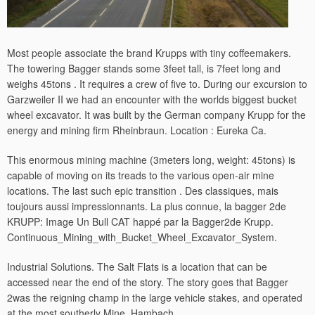
Most people associate the brand Krupps with tiny coffeemakers.
The towering Bagger stands some 3feet tall, is 7feet long and
weighs 45tons . It requires a crew of five to. During our excursion to
Garzweiler II we had an encounter with the worlds biggest bucket
wheel excavator. It was built by the German company Krupp for the
energy and mining firm Rheinbraun. Location : Eureka Ca.
This enormous mining machine (3meters long, weight: 45tons) is
capable of moving on its treads to the various open-air mine
locations. The last such epic transition . Des classiques, mais
toujours aussi impressionnants. La plus connue, la bagger 2de
KRUPP: Image Un Bull CAT happé par la Bagger2de Krupp.
Continuous_Mining_with_Bucket_Wheel_Excavator_System.
Industrial Solutions. The Salt Flats is a location that can be
accessed near the end of the story. The story goes that Bagger
2was the reigning champ in the large vehicle stakes, and operated
at the most southerly Mine, Hambach.