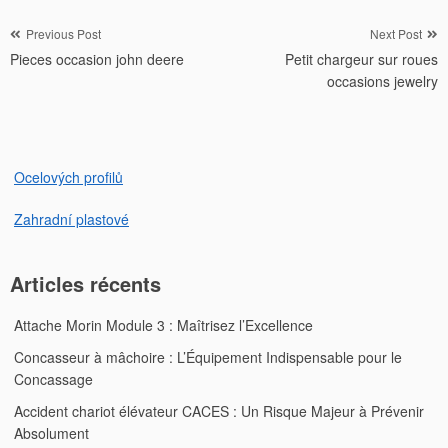
Navigation
Previous Post
Next Post
Pieces occasion john deere
Petit chargeur sur roues
de
occasions jewelry
l’article
Ocelových profilů
Zahradní plastové
Articles récents
Attache Morin Module 3 : Maîtrisez l’Excellence
Concasseur à mâchoire : L’Équipement Indispensable pour le
Concassage
Accident chariot élévateur CACES : Un Risque Majeur à Prévenir
Absolument