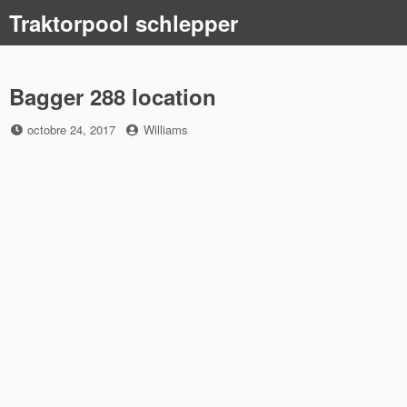
Skip
Traktorpool schlepper
to
content
Bagger 288 location
Posted
by
octobre 24, 2017
Williams
on