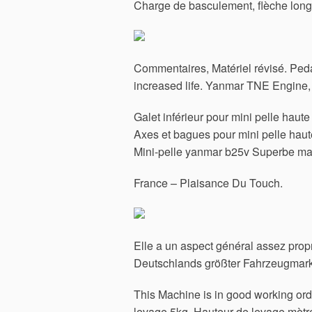
Charge de basculement, flèche longi
Commentaires, Matériel révisé. Peda
increased life. Yanmar TNE Engine, w
Galet inférieur pour mini pelle haute
Axes et bagues pour mini pelle haute
Mini-pelle yanmar b25v Superbe mac
France – Plaisance Du Touch.
Elle a un aspect général assez propr
Deutschlands größter Fahrzeugmarkt. 
This Machine is in good working ord
levage 5kg. Hauteur de levage mètr