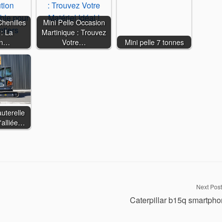
henilles
Mini Pelle Occasion
: La
Martinique : Trouvez
on…
Votre…
Mini pelle 7 tonnes
auterelle
'alliée…
Next Post
Caterpillar b15q smartph