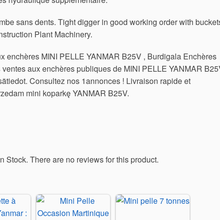
be sans dents. Tight digger in good working order with bucket
struction Plant Machinery.
 aux enchères MINI PELLE YANMAR B25V , Burdigala Enchères
les ventes aux enchères publiques de MINI PELLE YANMAR B2
isätiedot. Consultez nos 1annonces ! Livraison rapide et
przedam mini koparkę YANMAR B25V.
In Stock. There are no reviews for this product.