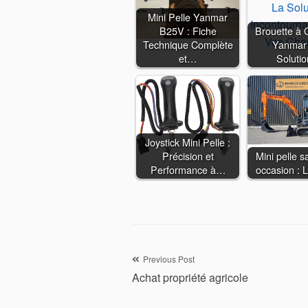
Mini Pelle Yanmar
B25V : Fiche
Brouette à C
Technique Complète
Yanmar 
et…
Soluti
Joystick Mini Pelle :
Précision et
Mini pelle s
Performance à…
occasion : L
Navigation
Previous Post
Achat propriété agricole
de