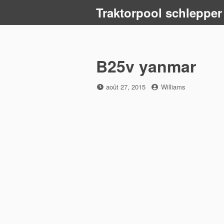
Skip
Traktorpool schlepper
to
content
B25v yanmar
Posted
by
août 27, 2015
Williams
on