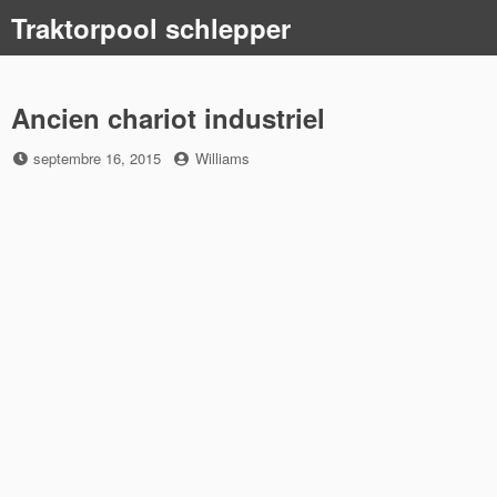
Skip
Traktorpool schlepper
to
content
Ancien chariot industriel
Posted
by
septembre 16, 2015
Williams
on