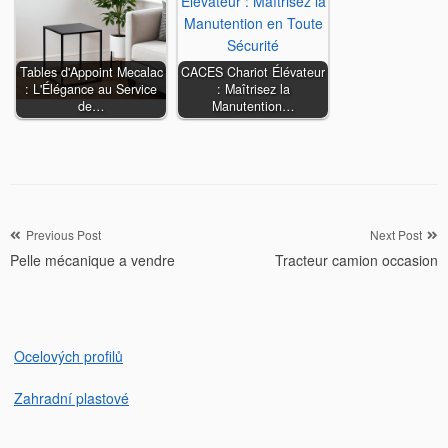
Tables d'Appoint Mecalac
CACES Chariot Élévateur
: L'Élégance au Service
: Maîtrisez la
de…
Manutention…
Navigation
Previous Post
Next Post
Pelle mécanique a vendre
Tracteur camion occasion
de
l’article
Ocelových profilů
Zahradní plastové