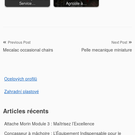
Service…
Agricole à…
Navigation
Previous Post
Next Post
Mecalac occasional chairs
Pelle mecanique miniature
de
l’article
Ocelových profilů
Zahradní plastové
Articles récents
Attache Morin Module 3 : Maîtrisez l’Excellence
Concasseur à mâchoire : L’Équipement Indispensable pour le