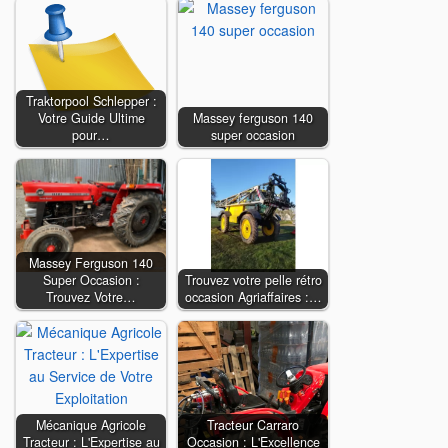
Traktorpool Schlepper :
Votre Guide Ultime
Massey ferguson 140
pour…
super occasion
Massey Ferguson 140
Super Occasion :
Trouvez votre pelle rétro
Trouvez Votre…
occasion Agriaffaires :…
Mécanique Agricole
Tracteur Carraro
Tracteur : L'Expertise au
Occasion : L'Excellence