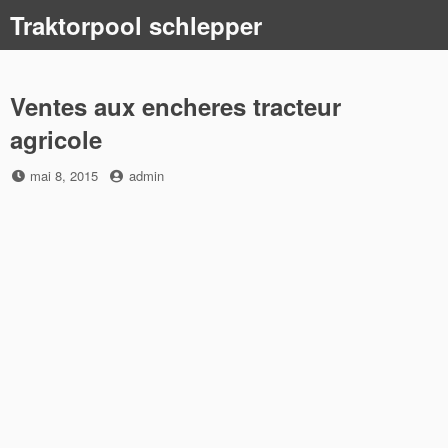
Skip
Traktorpool schlepper
to
content
Ventes aux encheres tracteur
agricole
Posted
by
mai 8, 2015
admin
on