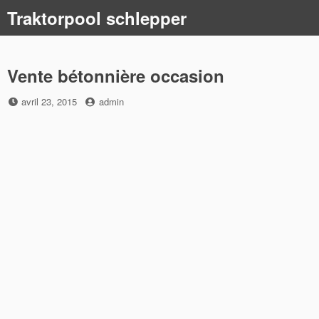
Skip
Traktorpool schlepper
to
content
Vente bétonnière occasion
Posted
by
avril 23, 2015
admin
on