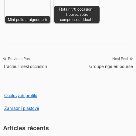
Rotair r70 occasion :
Trouvez votre
Mini pelle araignée prix
compresseur idéal !
Navigation
Previous Post
Next Post
Tracteur iseki occasion
Groupe nge en bourse
de
l’article
Ocelových profilů
Zahradní plastové
Articles récents