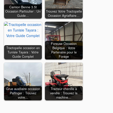
Camion Benne 3.5t
Occasion Particulier : Un
Trouvez Votre Tractopelle
Guide…
Occasion Agriaffaire…
Foreuse Occasion
Tractopelle occasion en
Belgique : Votre
Tunisie Tayara : Votre
Partenaire pour le
Guide Complet
Forage
Grue auxiliaire occasion
Tracteur chenille à
Palfinger : Trouvez
vendre : Trouvez la
votre…
machine…