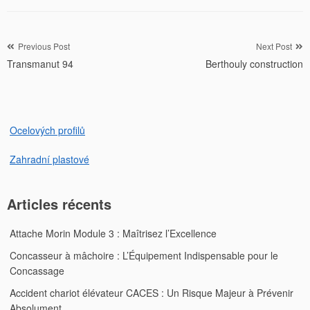
Navigation
Previous Post
Next Post
Transmanut 94
Berthouly construction
de
l’article
Ocelových profilů
Zahradní plastové
Articles récents
Attache Morin Module 3 : Maîtrisez l’Excellence
Concasseur à mâchoire : L’Équipement Indispensable pour le
Concassage
Accident chariot élévateur CACES : Un Risque Majeur à Prévenir
Absolument