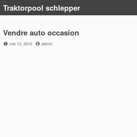
Skip
Traktorpool schlepper
to
content
Vendre auto occasion
Posted
by
mai 13, 2015
admin
on