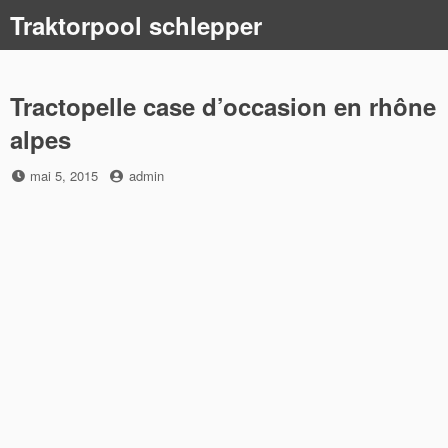
Skip
Traktorpool schlepper
to
content
Tractopelle case d’occasion en rhône
alpes
Posted
by
mai 5, 2015
admin
on