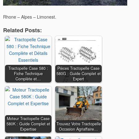
Rhone – Alpes – Limonest.
Related Posts:
Tractopelle Case 580 :
Pièces Tractopelle Case
Fiche Technique
580G : Guide Complet et
Complète et…
Expert
Moteur Tractopelle Case
580K : Guide Complet et
Trouvez Votre Tractopelle
Expertise
Occasion Agriaffaire…