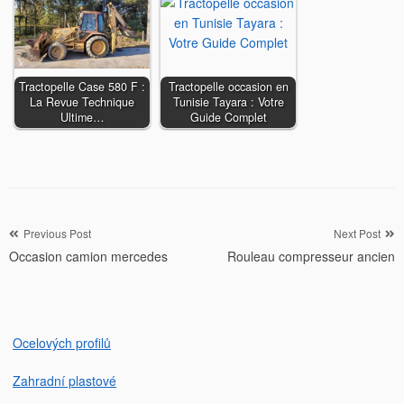
Tractopelle Case 580 F :
Tractopelle occasion en
La Revue Technique
Tunisie Tayara : Votre
Ultime…
Guide Complet
Navigation
Previous Post
Next Post
Occasion camion mercedes
Rouleau compresseur ancien
de
l’article
Ocelových profilů
Zahradní plastové