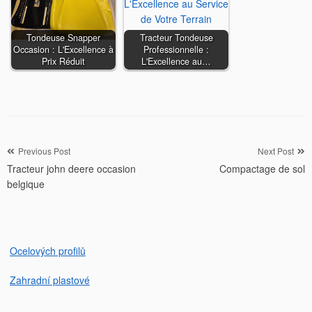
Tondeuse Snapper
Tracteur Tondeuse
Occasion : L'Excellence à
Professionnelle :
Prix Réduit
L'Excellence au…
Navigation
Previous Post
Next Post
Tracteur john deere occasion
Compactage de sol
de
belgique
l’article
Ocelových profilů
Zahradní plastové