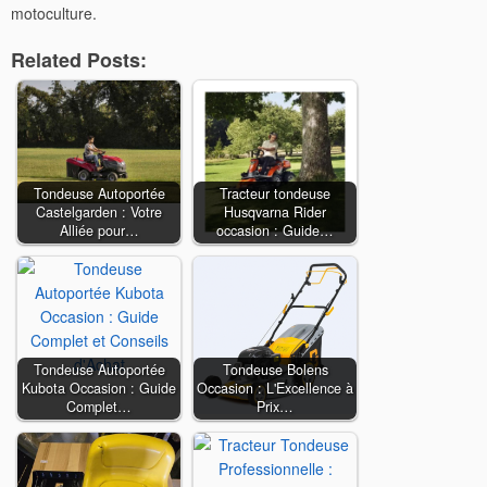
motoculture.
Related Posts:
Tondeuse Autoportée
Tracteur tondeuse
Castelgarden : Votre
Husqvarna Rider
Alliée pour…
occasion : Guide…
Tondeuse Autoportée
Tondeuse Bolens
Kubota Occasion : Guide
Occasion : L'Excellence à
Complet…
Prix…