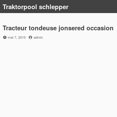
Skip
Traktorpool schlepper
to
content
Tracteur tondeuse jonsered occasion
Posted
by
mai 7, 2015
admin
on