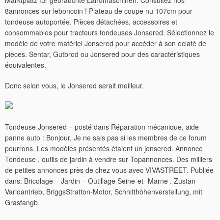
Marktplatz für gebrauchte Landmaschinen. Consultez nos
8annonces sur leboncoin ! Plateau de coupe nu 107cm pour
tondeuse autoportée. Pièces détachées, accessoires et
consommables pour tracteurs tondeuses Jonsered. Sélectionnez le
modèle de votre matériel Jonsered pour accéder à son éclaté de
pièces. Sentar, Gutbrod ou Jonsered pour des caractéristiques
équivalentes.
Donc selon vous, le Jonsered serait meilleur.
Tondeuse Jonsered – posté dans Réparation mécanique, aide
panne auto : Bonjour, Je ne sais pas si les membres de ce forum
pourrons. Les modèles présentés étaient un jonsered. Annonce
Tondeuse , outils de jardin à vendre sur Topannonces. Des milliers
de petites annonces près de chez vous avec VIVASTREET.
Publiée
dans: Bricolage – Jardin – Outillage Seine-et- Marne . Zustan
Varioantrieb, BriggsStratton-Motor, Schnitthöhenverstellung, mit
Grasfangb.