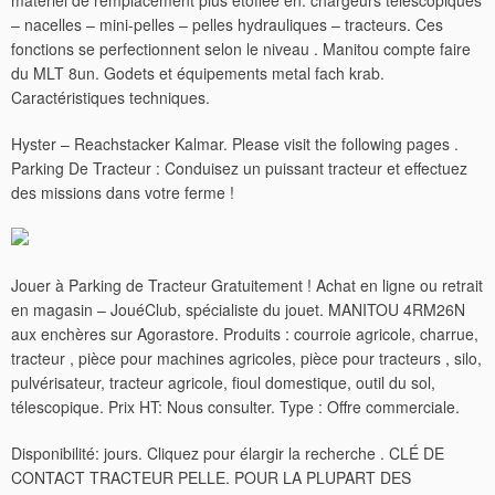
matériel de remplacement plus étoffée en: chargeurs télescopiques
– nacelles – mini-pelles – pelles hydrauliques – tracteurs. Ces
fonctions se perfectionnent selon le niveau . Manitou compte faire
du MLT 8un. Godets et équipements metal fach krab.
Caractéristiques techniques.
Hyster – Reachstacker Kalmar. Please visit the following pages .
Parking De Tracteur : Conduisez un puissant tracteur et effectuez
des missions dans votre ferme !
Jouer à Parking de Tracteur Gratuitement ! Achat en ligne ou retrait
en magasin – JouéClub, spécialiste du jouet. MANITOU 4RM26N
aux enchères sur Agorastore. Produits : courroie agricole, charrue,
tracteur , pièce pour machines agricoles, pièce pour tracteurs , silo,
pulvérisateur, tracteur agricole, fioul domestique, outil du sol,
télescopique.
Prix HT: Nous consulter. Type : Offre commerciale.
Disponibilité: jours. Cliquez pour élargir la recherche . CLÉ DE
CONTACT TRACTEUR PELLE. POUR LA PLUPART DES