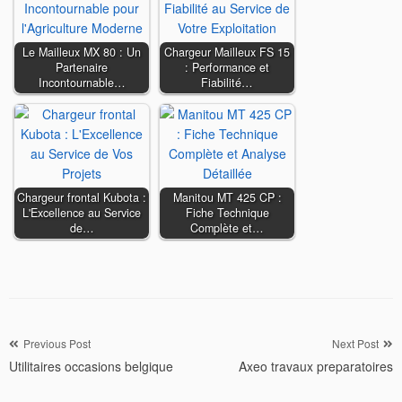
Le Mailleux MX 80 : Un
Chargeur Mailleux FS 15
Partenaire
: Performance et
Incontournable…
Fiabilité…
Chargeur frontal Kubota :
Manitou MT 425 CP :
L'Excellence au Service
Fiche Technique
de…
Complète et…
Navigation
Previous Post
Next Post
Utilitaires occasions belgique
Axeo travaux preparatoires
de
l’article