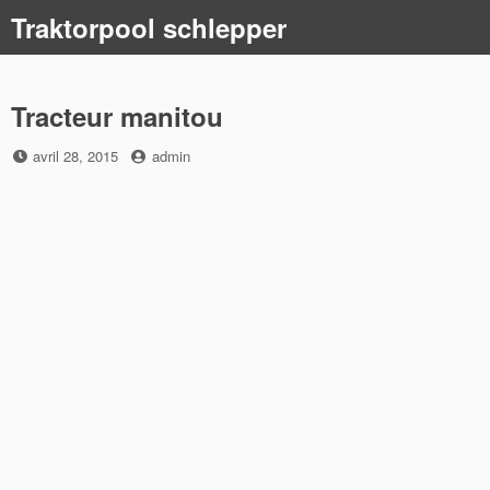
Skip
Traktorpool schlepper
to
content
Tracteur manitou
Posted
by
avril 28, 2015
admin
on