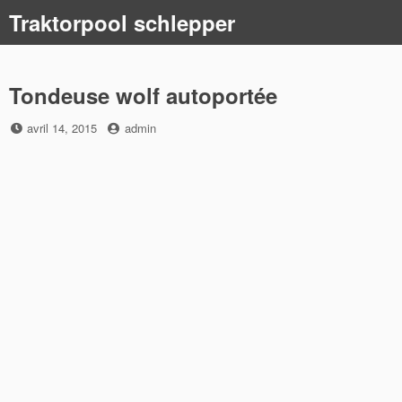
Skip
Traktorpool schlepper
to
content
Tondeuse wolf autoportée
Posted
by
avril 14, 2015
admin
on