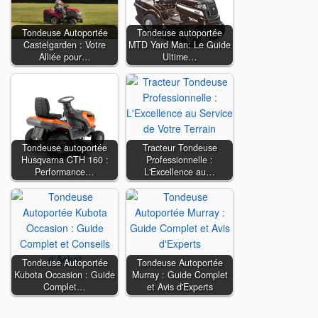
Tondeuse Autoportée
Tondeuse autoportée
Castelgarden : Votre
MTD Yard Man: Le Guide
Alliée pour…
Ultime…
Tondeuse autoportée
Tracteur Tondeuse
Husqvarna CTH 160 :
Professionnelle :
Performance…
L'Excellence au…
Tondeuse Autoportée
Tondeuse Autoportée
Kubota Occasion : Guide
Murray : Guide Complet
Complet…
et Avis d'Experts