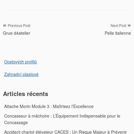
Navigation
Previous Post
Next Post
Grue d4atelier
Pelle italienne
de
l’article
Ocelových profilů
Zahradní plastové
Articles récents
Attache Morin Module 3 : Maîtrisez l’Excellence
Concasseur à mâchoire : L’Équipement Indispensable pour le
Concassage
Accident chariot élévateur CACES : Un Risque Majeur à Prévenir