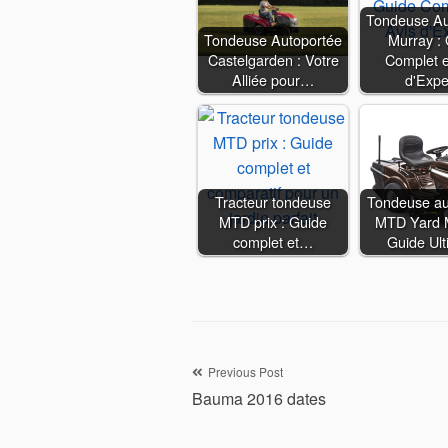
Tondeuse Au
Tondeuse Autoportée
Murray :
Castelgarden : Votre
Complet e
Alliée pour…
d'Expe
Tracteur tondeuse
Tondeuse au
MTD prix : Guide
MTD Yard 
complet et…
Guide Ul
Navigation
Previous Post
Bauma 2016 dates
de