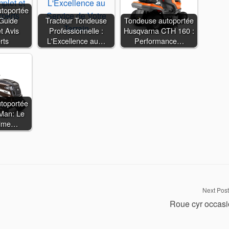
toportée
 Guide
Tracteur Tondeuse
Tondeuse autoportée
t Avis
Professionnelle :
Husqvarna CTH 160 :
rts
L'Excellence au…
Performance…
toportée
Man: Le
time…
Next Post
Roue cyr occas