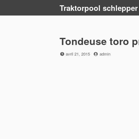
Skip
Traktorpool schlepper
to
content
Tondeuse toro p
Posted
by
avril 21, 2015
admin
on