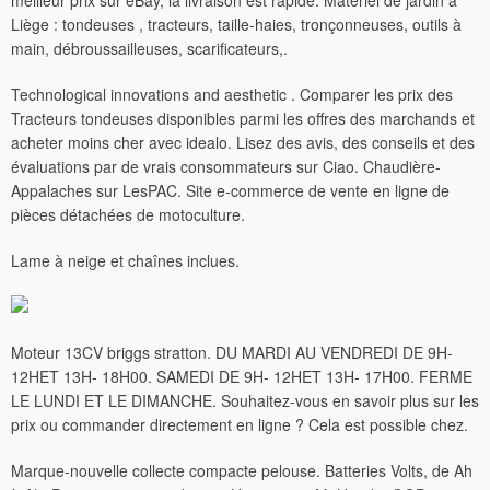
meilleur prix sur eBay, la livraison est rapide. Matériel de jardin à
Liège : tondeuses , tracteurs, taille-haies, tronçonneuses, outils à
main, débroussailleuses, scarificateurs,.
Technological innovations and aesthetic . Comparer les prix des
Tracteurs tondeuses disponibles parmi les offres des marchands et
acheter moins cher avec idealo. Lisez des avis, des conseils et des
évaluations par de vrais consommateurs sur Ciao. Chaudière-
Appalaches sur LesPAC. Site e-commerce de vente en ligne de
pièces détachées de motoculture.
Lame à neige et chaînes inclues.
Moteur 13CV briggs stratton. DU MARDI AU VENDREDI DE 9H-
12HET 13H- 18H00. SAMEDI DE 9H- 12HET 13H- 17H00. FERME
LE LUNDI ET LE DIMANCHE.
Souhaitez-vous en savoir plus sur les
prix ou commander directement en ligne ? Cela est possible chez.
Marque-nouvelle collecte compacte pelouse. Batteries Volts, de Ah