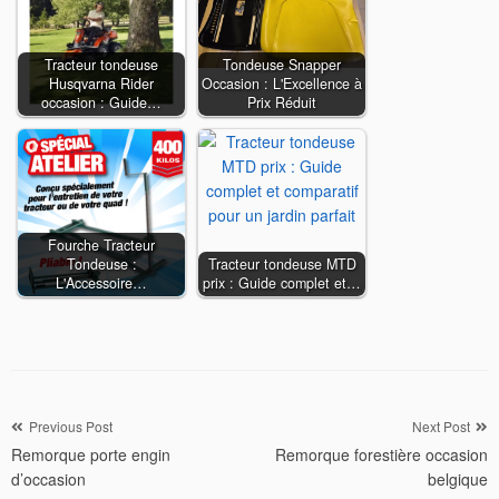
Tracteur tondeuse
Tondeuse Snapper
Husqvarna Rider
Occasion : L'Excellence à
occasion : Guide…
Prix Réduit
Fourche Tracteur
Tondeuse :
Tracteur tondeuse MTD
L'Accessoire…
prix : Guide complet et…
Navigation
Previous Post
Next Post
Remorque porte engin
Remorque forestière occasion
de
d’occasion
belgique
l’article