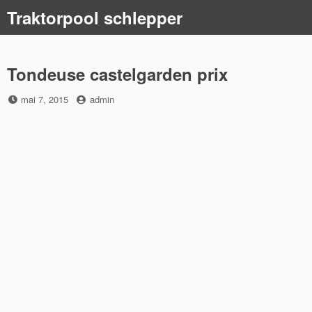
Skip
Traktorpool schlepper
to
content
Tondeuse castelgarden prix
Posted
by
mai 7, 2015
admin
on