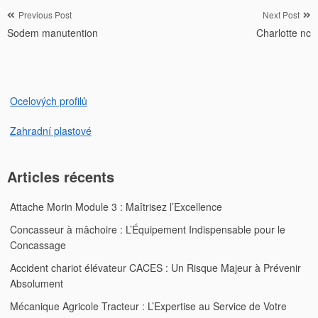
Navigation
Previous Post
Next Post
Sodem manutention
Charlotte nc
de
l’article
Ocelových profilů
Zahradní plastové
Articles récents
Attache Morin Module 3 : Maîtrisez l’Excellence
Concasseur à mâchoire : L’Équipement Indispensable pour le
Concassage
Accident chariot élévateur CACES : Un Risque Majeur à Prévenir
Absolument
Mécanique Agricole Tracteur : L’Expertise au Service de Votre