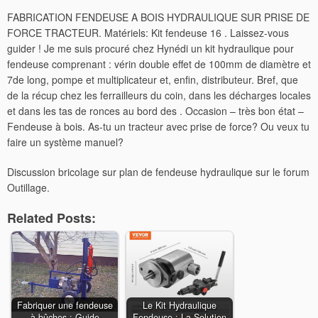
FABRICATION FENDEUSE A BOIS HYDRAULIQUE SUR PRISE DE
FORCE TRACTEUR. Matériels: Kit fendeuse 16 . Laissez-vous
guider ! Je me suis procuré chez Hynédi un kit hydraulique pour
fendeuse comprenant : vérin double effet de 100mm de diamètre et
7de long, pompe et multiplicateur et, enfin, distributeur. Bref, que
de la récup chez les ferrailleurs du coin, dans les décharges locales
et dans les tas de ronces au bord des . Occasion – très bon état –
Fendeuse à bois. As-tu un tracteur avec prise de force? Ou veux tu
faire un système manuel?
Discussion bricolage sur plan de fendeuse hydraulique sur le forum
Outillage.
Related Posts:
Fabriquer une fendeuse
Le Kit Hydraulique
à bûches : Guide
Fendeuse : La Solution