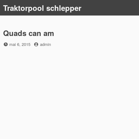
Skip
Traktorpool schlepper
to
content
Quads can am
Posted
by
mai 6, 2015
admin
on